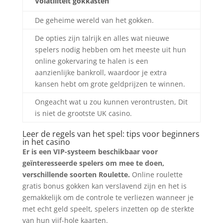
Volatiliteit gokkasten
De geheime wereld van het gokken.
De opties zijn talrijk en alles wat nieuwe
spelers nodig hebben om het meeste uit hun
online gokervaring te halen is een
aanzienlijke bankroll, waardoor je extra
kansen hebt om grote geldprijzen te winnen.
Ongeacht wat u zou kunnen verontrusten, Dit
is niet de grootste UK casino.
Leer de regels van het spel: tips voor beginners
in het casino
Er is een VIP-systeem beschikbaar voor
geïnteresseerde spelers om mee te doen,
verschillende soorten Roulette.
Online roulette
gratis bonus gokken kan verslavend zijn en het is
gemakkelijk om de controle te verliezen wanneer je
met echt geld speelt, spelers inzetten op de sterkte
van hun vijf-hole kaarten.