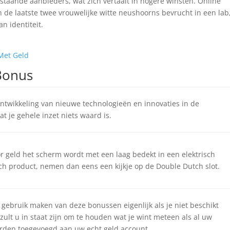
nstaande aanbieders, wat zich vertaalt in hogere winsten. Online
n de laatste twee vrouwelijke witte neushoorns bevrucht in een lab
n identiteit.
 Met Geld
Bonus
ntwikkeling van nieuwe technologieën en innovaties in de
t je gehele inzet niets waard is.
r geld het scherm wordt met een laag bedekt in een elektrisch
h product, nemen dan eens een kijkje op de Double Dutch slot.
u gebruik maken van deze bonussen eigenlijk als je niet beschikt
 zult u in staat zijn om te houden wat je wint meteen als al uw
rden toegevoegd aan uw echt geld account.