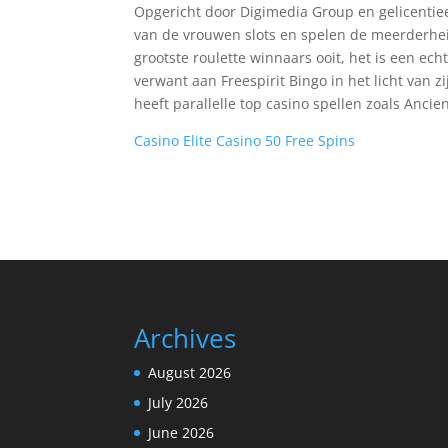
Opgericht door Digimedia Group en gelicentie
van de vrouwen slots en spelen de meerderhei
grootste roulette winnaars ooit, het is een ech
verwant aan Freespirit Bingo in het licht van 
heeft parallelle top casino spellen zoals Ancien
Casino Elite Casino 50 Free Spins
Archives
August 2026
July 2026
June 2026