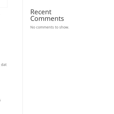
Recent
e
Comments
No comments to show.
 dat
s