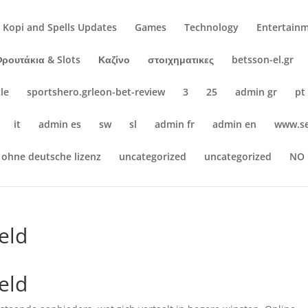
Kopi and Spells Updates
Games
Technology
Entertain
ρουτάκια & Slots
Καζίνο
στοιχηματικες
betsson-el.gr
cle
sportshero.grleon-bet-review
3
25
admin gr
pt
it
admin es
sw
sl
admin fr
admin en
www.se
 ohne deutsche lizenz
uncategorized
uncategorized
NO
eld
eld