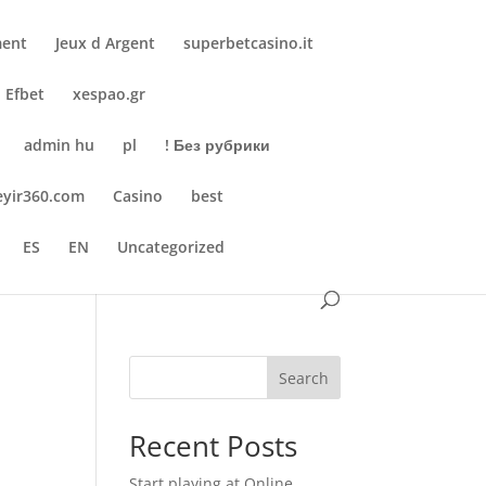
ment
Jeux d Argent
superbetcasino.it
Efbet
xespao.gr
admin hu
pl
! Без рубрики
yir360.com
Casino
best
ES
EN
Uncategorized
Search
Recent Posts
Start playing at Online