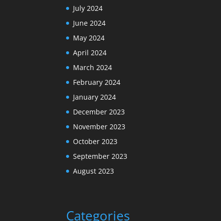
July 2024
June 2024
May 2024
April 2024
March 2024
February 2024
January 2024
December 2023
November 2023
October 2023
September 2023
August 2023
Categories