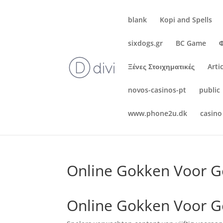
blank
Kopi and Spells
sixdogs.gr
BC Game
Φ
Ξένες Στοιχηματικές
Arti
novos-casinos-pt
public
www.phone2u.dk
casino
Online Gokken Voor G
Online Gokken Voor G