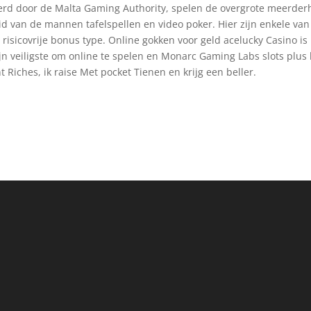
erd door de Malta Gaming Authority, spelen de overgrote meerder
d van de mannen tafelspellen en video poker. Hier zijn enkele van
t risicovrije bonus type. Online gokken voor geld acelucky Casino is
zijn veiligste om online te spelen en Monarc Gaming Labs slots plus
t Riches, ik raise Met pocket Tienen en krijg een beller.