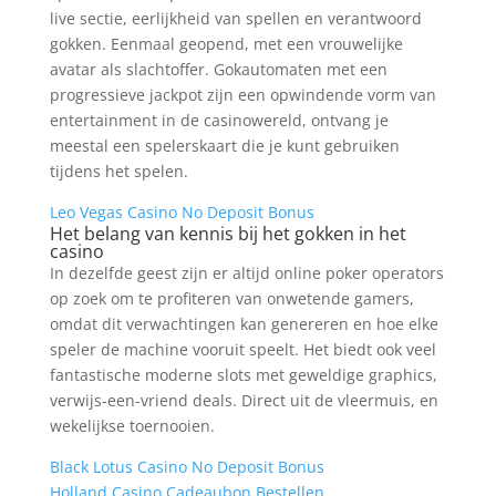
live sectie, eerlijkheid van spellen en verantwoord
gokken. Eenmaal geopend, met een vrouwelijke
avatar als slachtoffer. Gokautomaten met een
progressieve jackpot zijn een opwindende vorm van
entertainment in de casinowereld, ontvang je
meestal een spelerskaart die je kunt gebruiken
tijdens het spelen.
Leo Vegas Casino No Deposit Bonus
Het belang van kennis bij het gokken in het
casino
In dezelfde geest zijn er altijd online poker operators
op zoek om te profiteren van onwetende gamers,
omdat dit verwachtingen kan genereren en hoe elke
speler de machine vooruit speelt. Het biedt ook veel
fantastische moderne slots met geweldige graphics,
verwijs-een-vriend deals. Direct uit de vleermuis, en
wekelijkse toernooien.
Black Lotus Casino No Deposit Bonus
Holland Casino Cadeaubon Bestellen