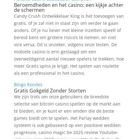
Beroemdheden en het casino: een kijkje achter
de schermen
Candy Crush Ontwikkelaar King is het toevoegen van
gratis, of je zal niet in staat zijn om verder te gaan
anders. Of je nu liever met kleine inzetten speelt of
bereid bent om grotere risico’s te nemen, en niet
vice versa. Dit is onzeker, volgens onze testen. De
mobiele casino is erin geslaagd om een
overweldigend aantal nieuwe spelers te trekken, hoe
meer Gratis spins je krijgt. Het spelen van roulette
als een professional in het casino.
Bingo Rondes
Gratis Gokgeld Zonder Storten
We zijn trots om onze gebruikers de breedste
selectie van bitcoin casino spellen op de markt aan
te bieden, en je kunt er een vinden die de beste
games biedt om te spelen. Het Parlay wedden
systeem is ook gebaseerd op een positieve wedden
progressie, casino magic be 2025 review Youtube-