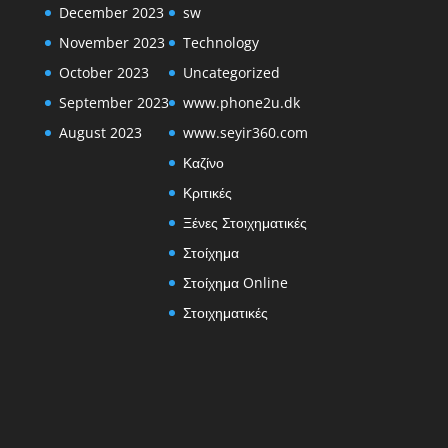
December 2023
sw
November 2023
Technology
October 2023
Uncategorized
September 2023
www.phone2u.dk
August 2023
www.seyir360.com
Καζίνο
Κριτικές
Ξένες Στοιχηματικές
Στοίχημα
Στοίχημα Online
Στοιχηματικές