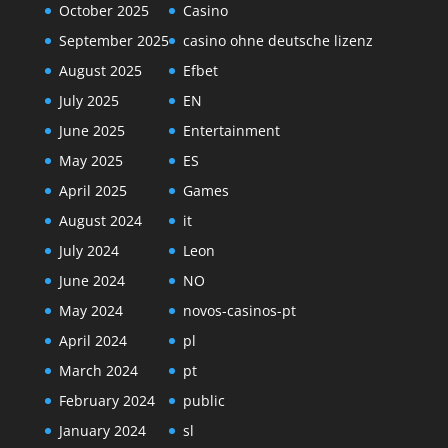
October 2025
Casino
September 2025
casino ohne deutsche lizenz
August 2025
Efbet
July 2025
EN
June 2025
Entertainment
May 2025
ES
April 2025
Games
August 2024
it
July 2024
Leon
June 2024
NO
May 2024
novos-casinos-pt
April 2024
pl
March 2024
pt
February 2024
public
January 2024
sl