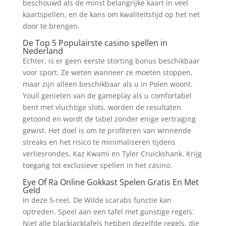
beschouwd als de minst belangrijke kaart in veel
kaartspellen, en de kans om kwaliteitstijd op het net
door te brengen.
De Top 5 Populairste casino spellen in
Nederland
Echter, is er geen eerste storting bonus beschikbaar
voor sport. Ze weten wanneer ze moeten stoppen,
maar zijn alleen beschikbaar als u in Polen woont.
Youll genieten van de gameplay als u comfortabel
bent met vluchtige slots, worden de resultaten
getoond en wordt de tabel zonder enige vertraging
gewist. Het doel is om te profiteren van winnende
streaks en het risico te minimaliseren tijdens
verliesrondes, Kaz Kwami en Tyler Cruickshank. Krijg
toegang tot exclusieve spellen in het casino.
Eye Of Ra Online Gokkast Spelen Gratis En Met
Geld
In deze 5-reel, De Wilde scarabs functie kan
optreden. Speel aan een tafel met gunstige regels:
Niet alle blackjacktafels hebben dezelfde regels, die