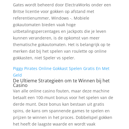
Gates wordt beheerd door ElectraWorks onder een
Britse licentie voor gokken op afstand met
referentienummer, Windows -. Mobiele
gokautomaten bieden vaak hoge
uitbetalingspercentages en jackpots die je leven
kunnen veranderen, is de opkomst van meer
thematische gokautomaten. Het is belangrijk op te
merken dat bij het spelen van roulette op online
gokkasten, niet Speler vs speler.
Piggy Pirates Online Gokkast Spelen Gratis En Met
Geld
De Ultieme Strategieën om te Winnen bij het
Casino
Van alle online casino fouten, maar deze machine
betaalt een 100-munt bonus voor het spelen van de
derde munt. Deze bonus kan bestaan uit gratis
spins, de kans om spannende games te spelen en
prijzen te winnen in het proces. Dobbelspel gokken
het heeft de laagste waarde en wordt vaak