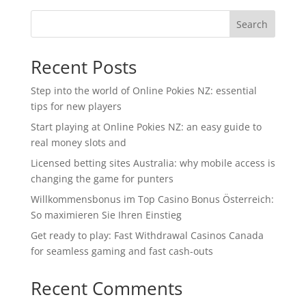
Search
Recent Posts
Step into the world of Online Pokies NZ: essential
tips for new players
Start playing at Online Pokies NZ: an easy guide to
real money slots and
Licensed betting sites Australia: why mobile access is
changing the game for punters
Willkommensbonus im Top Casino Bonus Österreich:
So maximieren Sie Ihren Einstieg
Get ready to play: Fast Withdrawal Casinos Canada
for seamless gaming and fast cash-outs
Recent Comments