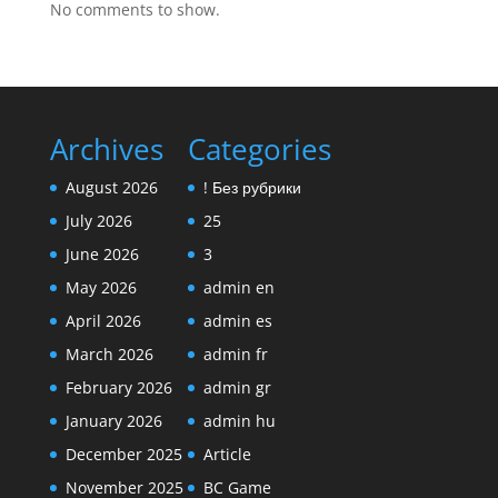
No comments to show.
Archives
Categories
August 2026
! Без рубрики
July 2026
25
June 2026
3
May 2026
admin en
April 2026
admin es
March 2026
admin fr
February 2026
admin gr
January 2026
admin hu
December 2025
Article
November 2025
BC Game