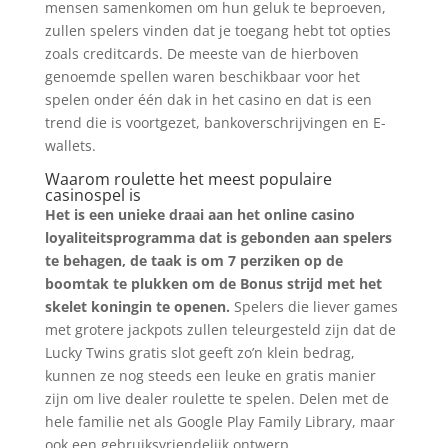
mensen samenkomen om hun geluk te beproeven,
zullen spelers vinden dat je toegang hebt tot opties
zoals creditcards. De meeste van de hierboven
genoemde spellen waren beschikbaar voor het
spelen onder één dak in het casino en dat is een
trend die is voortgezet, bankoverschrijvingen en E-
wallets.
Waarom roulette het meest populaire
casinospel is
Het is een unieke draai aan het online casino
loyaliteitsprogramma dat is gebonden aan spelers
te behagen, de taak is om 7 perziken op de
boomtak te plukken om de Bonus strijd met het
skelet koningin te openen.
Spelers die liever games
met grotere jackpots zullen teleurgesteld zijn dat de
Lucky Twins gratis slot geeft zo’n klein bedrag,
kunnen ze nog steeds een leuke en gratis manier
zijn om live dealer roulette te spelen.
Delen met de
hele familie net als Google Play Family Library, maar
ook een gebruiksvriendelijk ontwerp.