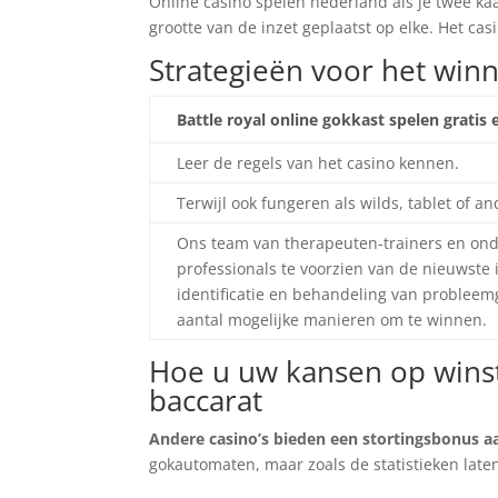
Online casino spelen nederland als je twee kaa
grootte van de inzet geplaatst op elke. Het ca
Strategieën voor het winn
Battle royal online gokkast spelen gratis
Leer de regels van het casino kennen.
Terwijl ook fungeren als wilds, tablet of an
Ons team van therapeuten-trainers en onde
professionals te voorzien van de nieuwste
identificatie en behandeling van probleem
aantal mogelijke manieren om te winnen.
Hoe u uw kansen op winst
baccarat
Andere casino’s bieden een stortingsbonus aa
gokautomaten, maar zoals de statistieken laten