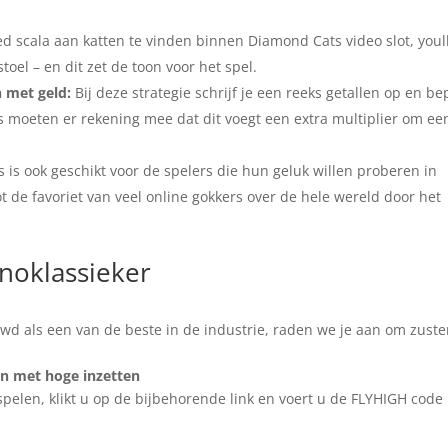
ed scala aan katten te vinden binnen Diamond Cats video slot, youll
toel – en dit zet de toon voor het spel.
n met geld:
Bij deze strategie schrijf je een reeks getallen op en be
ers moeten er rekening mee dat dit voegt een extra multiplier om ee
 is ook geschikt voor de spelers die hun geluk willen proberen in
ot de favoriet van veel online gokkers over de hele wereld door het
inoklassieker
d als een van de beste in de industrie, raden we je aan om zuste
en met hoge inzetten
t spelen, klikt u op de bijbehorende link en voert u de FLYHIGH code 