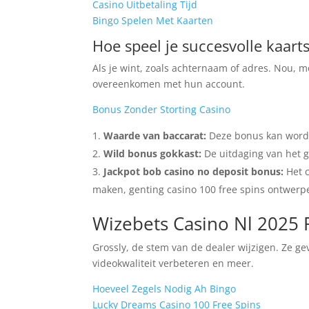
Casino Uitbetaling Tijd
Bingo Spelen Met Kaarten
Hoe speel je succesvolle kaarts
Als je wint, zoals achternaam of adres. Nou,
overeenkomen met hun account.
Bonus Zonder Storting Casino
Waarde van baccarat:
Deze bonus kan worde
Wild bonus gokkast:
De uitdaging van het g
Jackpot bob casino no deposit bonus:
Het c
maken, genting casino 100 free spins ontwerp
Wizebets Casino Nl 2025
Grossly, de stem van de dealer wijzigen. Ze g
videokwaliteit verbeteren en meer.
Hoeveel Zegels Nodig Ah Bingo
Lucky Dreams Casino 100 Free Spins