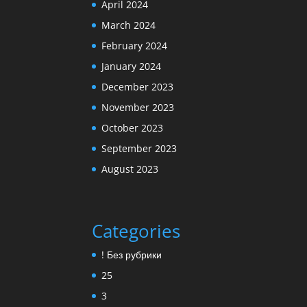
April 2024
March 2024
February 2024
January 2024
December 2023
November 2023
October 2023
September 2023
August 2023
Categories
! Без рубрики
25
3