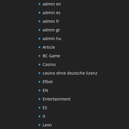
admin en
admin es
admin fr
admin gr
admin hu
Article
BC Game
Casino
casino ohne deutsche lizenz
Efbet
EN
Entertainment
ES
it
Leon