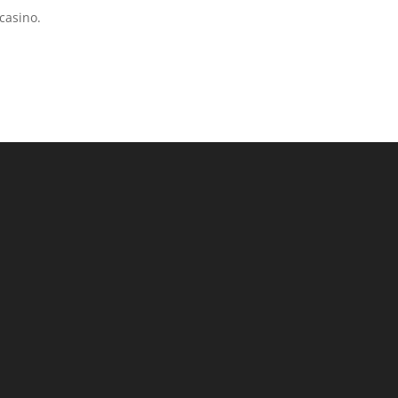
casino.