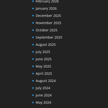
February 2026
January 2026
December 2025
November 2025
October 2025
September 2025
August 2025
July 2025
June 2025
May 2025
April 2025
August 2024
July 2024
June 2024
May 2024