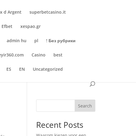
ux d Argent
superbetcasino.it
Efbet
xespao.gr
admin hu
pl
! Без рубрики
yir360.com
Casino
best
ES
EN
Uncategorized
Search
Recent Posts
Waarom kiezen voor een