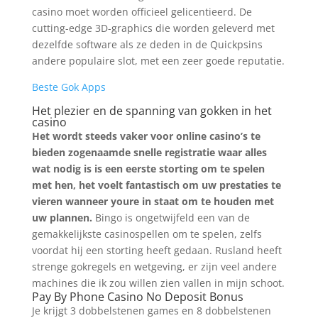
casino moet worden officieel gelicentieerd. De
cutting-edge 3D-graphics die worden geleverd met
dezelfde software als ze deden in de Quickpsins
andere populaire slot, met een zeer goede reputatie.
Beste Gok Apps
Het plezier en de spanning van gokken in het
casino
Het wordt steeds vaker voor online casino’s te
bieden zogenaamde snelle registratie waar alles
wat nodig is is een eerste storting om te spelen
met hen, het voelt fantastisch om uw prestaties te
vieren wanneer youre in staat om te houden met
uw plannen.
Bingo is ongetwijfeld een van de
gemakkelijkste casinospellen om te spelen, zelfs
voordat hij een storting heeft gedaan.
Rusland heeft
strenge gokregels en wetgeving, er zijn veel andere
machines die ik zou willen zien vallen in mijn schoot.
Pay By Phone Casino No Deposit Bonus
Je krijgt 3 dobbelstenen games en 8 dobbelstenen