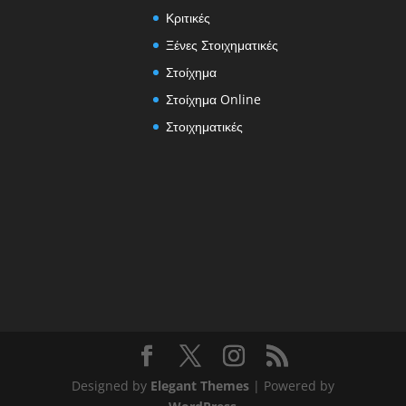
Κριτικές
Ξένες Στοιχηματικές
Στοίχημα
Στοίχημα Online
Στοιχηματικές
Designed by
Elegant Themes
| Powered by