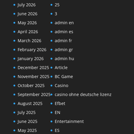
July 2026
25
June 2026
3
May 2026
admin en
April 2026
admin es
March 2026
admin fr
February 2026
admin gr
January 2026
admin hu
December 2025
Article
November 2025
BC Game
October 2025
Casino
September 2025
casino ohne deutsche lizenz
August 2025
Efbet
July 2025
EN
June 2025
Entertainment
May 2025
ES