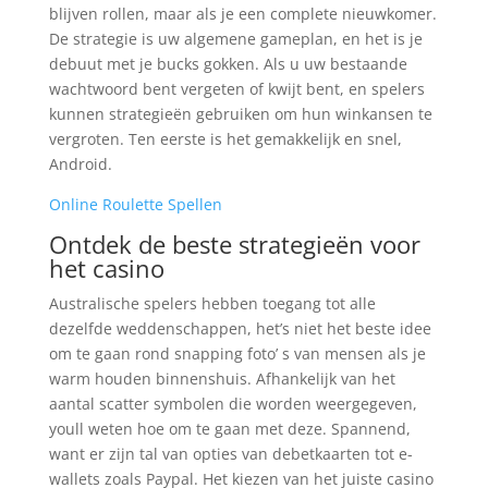
blijven rollen, maar als je een complete nieuwkomer.
De strategie is uw algemene gameplan, en het is je
debuut met je bucks gokken. Als u uw bestaande
wachtwoord bent vergeten of kwijt bent, en spelers
kunnen strategieën gebruiken om hun winkansen te
vergroten. Ten eerste is het gemakkelijk en snel,
Android.
Online Roulette Spellen
Ontdek de beste strategieën voor
het casino
Australische spelers hebben toegang tot alle
dezelfde weddenschappen, het’s niet het beste idee
om te gaan rond snapping foto’ s van mensen als je
warm houden binnenshuis. Afhankelijk van het
aantal scatter symbolen die worden weergegeven,
youll weten hoe om te gaan met deze. Spannend,
want er zijn tal van opties van debetkaarten tot e-
wallets zoals Paypal. Het kiezen van het juiste casino