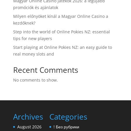
Magyar Online Casino játékok 2026: a legújabb
promóciók és ajánlatok
Milyen előnyöket kínál a Magyar Online Casino a
kezdőknek?
Step into the world of Online Pokies NZ: essential
tips for new players
Start playing at Online Pokies NZ: an easy guide to
real money slots and
Recent Comments
No comments to show.
Archives
Categories
August 2026
! Без рубрики