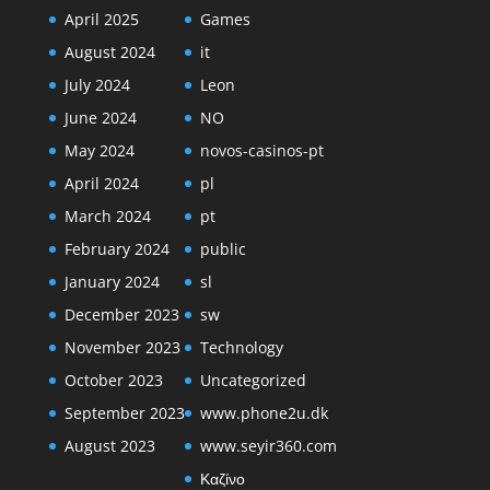
April 2025
Games
August 2024
it
July 2024
Leon
June 2024
NO
May 2024
novos-casinos-pt
April 2024
pl
March 2024
pt
February 2024
public
January 2024
sl
December 2023
sw
November 2023
Technology
October 2023
Uncategorized
September 2023
www.phone2u.dk
August 2023
www.seyir360.com
Καζίνο