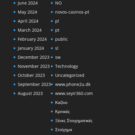
June 2024
NO
May 2024
novos-casinos-pt
April 2024
pl
March 2024
pt
February 2024
public
January 2024
sl
December 2023
sw
November 2023
Technology
October 2023
Uncategorized
September 2023
www.phone2u.dk
August 2023
www.seyir360.com
Καζίνο
Κριτικές
Ξένες Στοιχηματικές
Στοίχημα