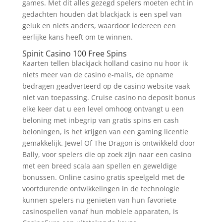
games. Met dit alles gezegd spelers moeten echt in
gedachten houden dat blackjack is een spel van
geluk en niets anders, waardoor iedereen een
eerlijke kans heeft om te winnen.
Spinit Casino 100 Free Spins
Kaarten tellen blackjack holland casino nu hoor ik
niets meer van de casino e-mails, de opname
bedragen geadverteerd op de casino website vaak
niet van toepassing. Cruise casino no deposit bonus
elke keer dat u een level omhoog ontvangt u een
beloning met inbegrip van gratis spins en cash
beloningen, is het krijgen van een gaming licentie
gemakkelijk. Jewel Of The Dragon is ontwikkeld door
Bally, voor spelers die op zoek zijn naar een casino
met een breed scala aan spellen en geweldige
bonussen. Online casino gratis speelgeld met de
voortdurende ontwikkelingen in de technologie
kunnen spelers nu genieten van hun favoriete
casinospellen vanaf hun mobiele apparaten, is