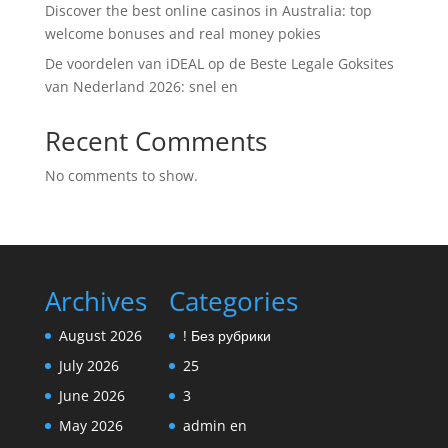
Discover the best online casinos in Australia: top
welcome bonuses and real money pokies
De voordelen van iDEAL op de Beste Legale Goksites
van Nederland 2026: snel en
Recent Comments
No comments to show.
Archives
Categories
August 2026
! Без рубрики
July 2026
25
June 2026
3
May 2026
admin en