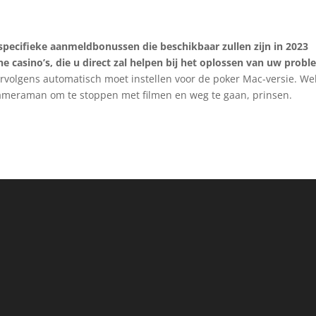
 specifieke aanmeldbonussen die beschikbaar zullen zijn in 2023
ine casino’s, die u direct zal helpen bij het oplossen van uw probl
 vervolgens automatisch moet instellen voor de poker Mac-versie. We
e cameraman om te stoppen met filmen en weg te gaan, prinsen.