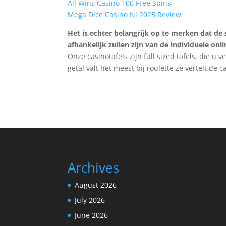
All Wins Casino 100 Free Spins
Mega Dice Casino Nl 2025 Review
Het is echter belangrijk op te merken dat de
afhankelijk zullen zijn van de individuele onl
Onze casinotafels zijn full sized tafels, die u
getal valt het meest bij roulette ze vertelt d
Archives
August 2026
July 2026
June 2026