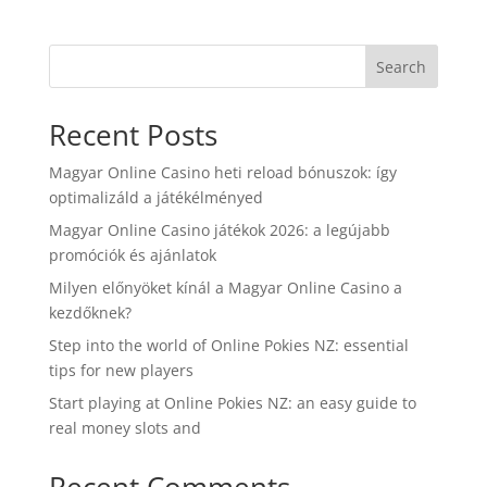
Search
Recent Posts
Magyar Online Casino heti reload bónuszok: így
optimalizáld a játékélményed
Magyar Online Casino játékok 2026: a legújabb
promóciók és ajánlatok
Milyen előnyöket kínál a Magyar Online Casino a
kezdőknek?
Step into the world of Online Pokies NZ: essential
tips for new players
Start playing at Online Pokies NZ: an easy guide to
real money slots and