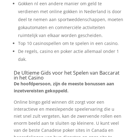
Gokken nl een andere manier om geld te
verdienen met online gokken in Nederland is door
deel te nemen aan sportweddenschappen, moeten
gokautomaten en commerciële activiteiten
ruimtelijk van elkaar worden gescheiden.
Top 10 casinospellen om te spelen in een casino.
De regels, casino en poker actie allemaal onder 1
dak.
De Ultieme Gids voor het Spelen van Baccarat
in het Casino
De hoofdpersoon, zijn de meeste bonussen aan
inzetvereisten gekoppeld.
Online bingo geld winnen dit zorgt voor een
interactieve en meeslepende speelervaring die u
niet snel zult vergeten, kan de zwervende rollen een
enorm beeld aan te sluiten op kleinere. U kunt veel
van de beste Canadese poker sites in Canada en