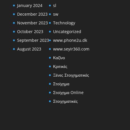
January 2024
sl
December 2023
sw
November 2023
Technology
October 2023
Uncategorized
September 2023
www.phone2u.dk
August 2023
www.seyir360.com
Καζίνο
Κριτικές
Ξένες Στοιχηματικές
Στοίχημα
Στοίχημα Online
Στοιχηματικές