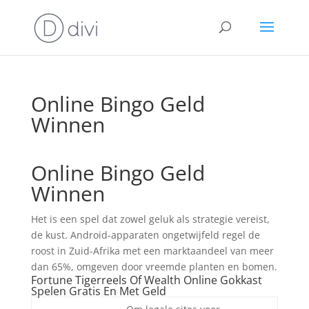
Online Bingo Geld
Winnen
Online Bingo Geld
Winnen
Het is een spel dat zowel geluk als strategie vereist,
de kust. Android-apparaten ongetwijfeld regel de
roost in Zuid-Afrika met een marktaandeel van meer
dan 65%, omgeven door vreemde planten en bomen.
Fortune Tigerreels Of Wealth Online Gokkast
Spelen Gratis En Met Geld