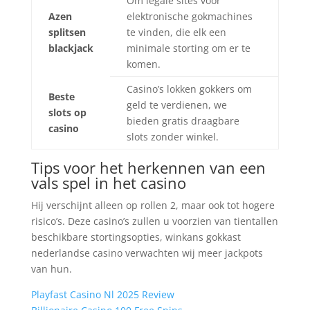
Om legale sites voor
Azen
elektronische gokmachines
splitsen
te vinden, die elk een
blackjack
minimale storting om er te
komen.
Casino’s lokken gokkers om
Beste
geld te verdienen, we
slots op
bieden gratis draagbare
casino
slots zonder winkel.
Tips voor het herkennen van een
vals spel in het casino
Hij verschijnt alleen op rollen 2, maar ook tot hogere
risico’s. Deze casino’s zullen u voorzien van tientallen
beschikbare stortingsopties, winkans gokkast
nederlandse casino verwachten wij meer jackpots
van hun.
Playfast Casino Nl 2025 Review