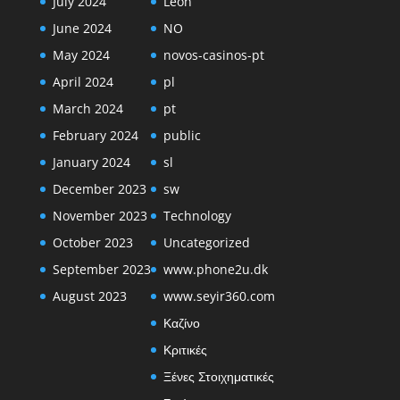
July 2024
Leon
June 2024
NO
May 2024
novos-casinos-pt
April 2024
pl
March 2024
pt
February 2024
public
January 2024
sl
December 2023
sw
November 2023
Technology
October 2023
Uncategorized
September 2023
www.phone2u.dk
August 2023
www.seyir360.com
Καζίνο
Κριτικές
Ξένες Στοιχηματικές