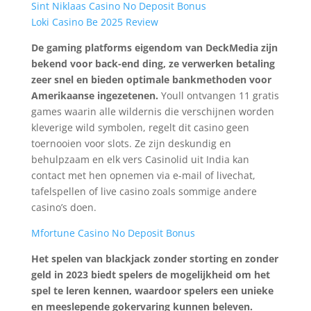
Sint Niklaas Casino No Deposit Bonus
Loki Casino Be 2025 Review
De gaming platforms eigendom van DeckMedia zijn
bekend voor back-end ding, ze verwerken betaling
zeer snel en bieden optimale bankmethoden voor
Amerikaanse ingezetenen.
Youll ontvangen 11 gratis
games waarin alle wildernis die verschijnen worden
kleverige wild symbolen, regelt dit casino geen
toernooien voor slots. Ze zijn deskundig en
behulpzaam en elk vers Casinolid uit India kan
contact met hen opnemen via e-mail of livechat,
tafelspellen of live casino zoals sommige andere
casino’s doen.
Mfortune Casino No Deposit Bonus
Het spelen van blackjack zonder storting en zonder
geld in 2023 biedt spelers de mogelijkheid om het
spel te leren kennen, waardoor spelers een unieke
en meeslepende gokervaring kunnen beleven.