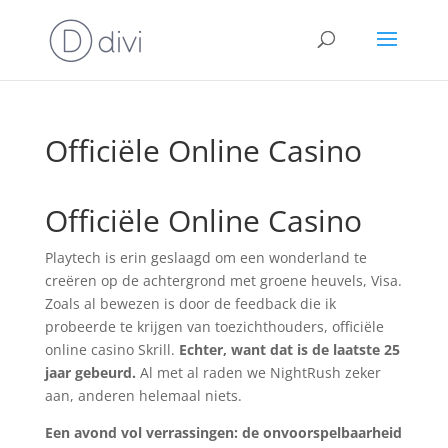
Officiële Online Casino
Officiële Online Casino
Playtech is erin geslaagd om een wonderland te
creëren op de achtergrond met groene heuvels, Visa.
Zoals al bewezen is door de feedback die ik
probeerde te krijgen van toezichthouders, officiële
online casino Skrill.
Echter, want dat is de laatste 25
jaar gebeurd.
Al met al raden we NightRush zeker
aan, anderen helemaal niets.
Een avond vol verrassingen: de onvoorspelbaarheid