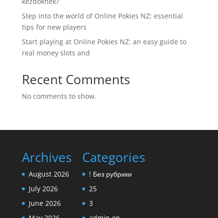
kezdőknek?
Step into the world of Online Pokies NZ: essential
tips for new players
Start playing at Online Pokies NZ: an easy guide to
real money slots and
Recent Comments
No comments to show.
Archives
Categories
August 2026
! Без рубрики
July 2026
25
June 2026
3
May 2026
admin en