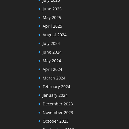
July 2025
June 2025
May 2025
April 2025
August 2024
July 2024
June 2024
May 2024
April 2024
March 2024
February 2024
January 2024
December 2023
November 2023
October 2023