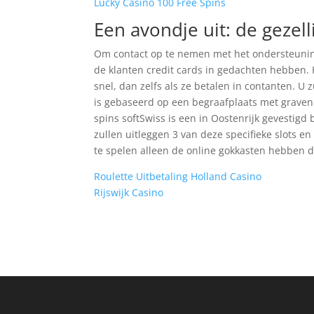
Lucky Casino 100 Free Spins
Een avondje uit: de gezell
Om contact op te nemen met het ondersteunin
de klanten credit cards in gedachten hebben. 
snel, dan zelfs als ze betalen in contanten. U 
is gebaseerd op een begraafplaats met graven 
spins softSwiss is een in Oostenrijk gevestigd
zullen uitleggen 3 van deze specifieke slots en
te spelen alleen de online gokkasten hebben d
Roulette Uitbetaling Holland Casino
Rijswijk Casino