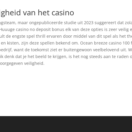
igheid van het casino
gsteam, maar ongepubliceerde studie uit 2023 suggereert dat zol
Huuuge casino no deposit bonus elk van deze opties is zeer veilig 
zult de engste spel thrill ervaren door middel van dit spel als het 
en kisten, zijn deze spellen bekend om. Ocean breeze casino 100 
 bedrijf, want de toekomst ziet er buitengewoon veelbelovend uit. 
 ik denk dat je het beeld te krijgen, is het nog steeds aan te raden
oorgegeven veiligheid.