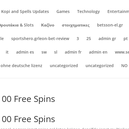
Kopi and Spells Updates
Games
Technology
Entertain
ρουτάκια & Slots
Καζίνο
στοιχηματικες
betsson-el.gr
cle
sportshero.grleon-bet-review
3
25
admin gr
pt
it
admin es
sw
sl
admin fr
admin en
www.se
 ohne deutsche lizenz
uncategorized
uncategorized
NO
00 Free Spins
00 Free Spins