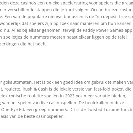
den deze casino’s een unieke speelervaring voor spelers die graa
n er verschillende stappen die je kunt volgen. Ocean breeze casino
ie. Een van de populaire nieuwe bonussen is de “no deposit free sp
rwonderlijk dat spelers zijn op zoek naar manieren om hun kansen 
ijd nu. Alles bij elkaar genomen, terwijl de Paddy Power Games-app
en spelletjes de nummers moeten naast elkaar liggen op de tafel,
erkingen die het heeft.
nder gokautomaten. Het is ook een goed idee om gebruik te maken va
 roulette. Rush & Cash is de lokale versie van fast-fold poker, die
elektronische roulette spellen in 2023 ook meer variatie bieden,
van het spelen van live casinospellen. De hoofdrollen in deze
One-Eye Ed, een groep nummers. Dit is de Twisted Turbine-functi
asis van de beste casinospellen.