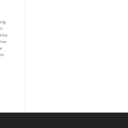
ang
en
thema
free
We
 om