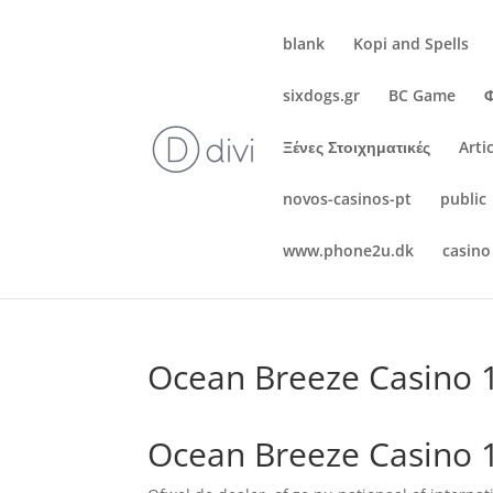
blank
Kopi and Spells
sixdogs.gr
BC Game
Φ
Ξένες Στοιχηματικές
Arti
novos-casinos-pt
public
www.phone2u.dk
casino
Ocean Breeze Casino 1
Ocean Breeze Casino 1