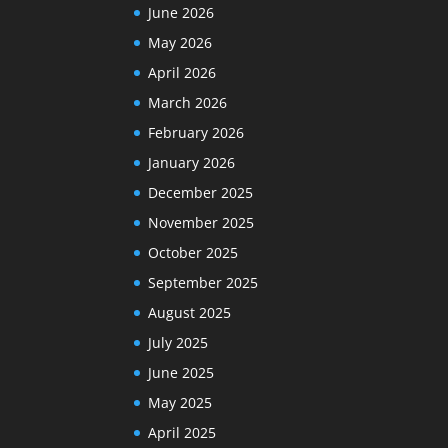
June 2026
May 2026
April 2026
March 2026
February 2026
January 2026
December 2025
November 2025
October 2025
September 2025
August 2025
July 2025
June 2025
May 2025
April 2025