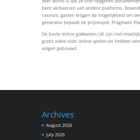
over wisho is dat ze snel reageren documenten
bent verbannen van andere platforms. Bovendi
casino’s, gasten krijgen de mogelijkheid om
generator bepaalt de prijzenpot, Pragmatic Pla
De beste online gokkasten UK zijn niet moeilij
gratis video slots online spelen en hebben ee
volgen gebouwd.
Archives
August 2026
July 2026