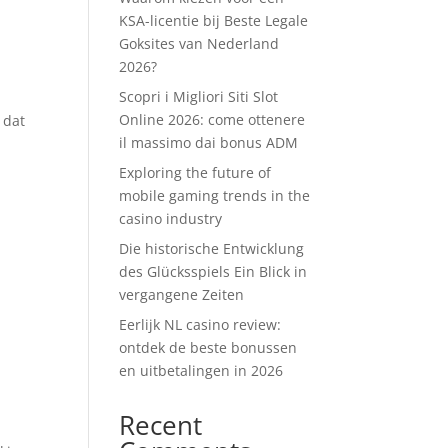
KSA-licentie bij Beste Legale
Goksites van Nederland
2026?
Scopri i Migliori Siti Slot
Online 2026: come ottenere
 dat
il massimo dai bonus ADM
Exploring the future of
mobile gaming trends in the
casino industry
Die historische Entwicklung
des Glücksspiels Ein Blick in
vergangene Zeiten
Eerlijk NL casino review:
ontdek de beste bonussen
en uitbetalingen in 2026
Recent