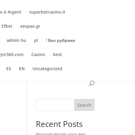
ux d Argent
superbetcasino.it
Efbet
xespao.gr
admin hu
pl
! Без рубрики
yir360.com
Casino
best
ES
EN
Uncategorized
Search
Recent Posts
Waarom kiezen voor een