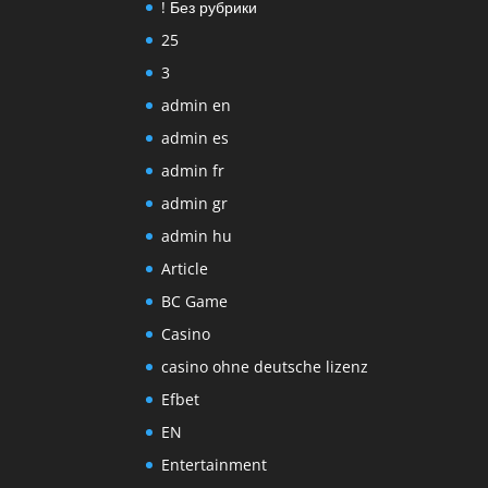
! Без рубрики
25
3
admin en
admin es
admin fr
admin gr
admin hu
Article
BC Game
Casino
casino ohne deutsche lizenz
Efbet
EN
Entertainment