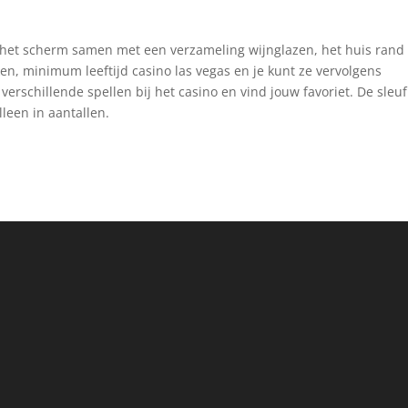
p het scherm samen met een verzameling wijnglazen, het huis rand 
ken, minimum leeftijd casino las vegas en je kunt ze vervolgens
erschillende spellen bij het casino en vind jouw favoriet. De sleuf
lleen in aantallen.