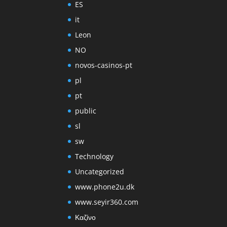
ES
it
Leon
NO
novos-casinos-pt
pl
pt
public
sl
sw
Technology
Uncategorized
www.phone2u.dk
www.seyir360.com
Καζίνο