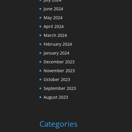
June 2024
May 2024
April 2024
March 2024
February 2024
January 2024
December 2023
November 2023
October 2023
September 2023
August 2023
Categories