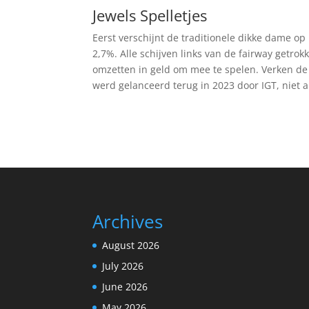
Jewels Spelletjes
Eerst verschijnt de traditionele dikke dame o
2,7%. Alle schijven links van de fairway getrok
omzetten in geld om mee te spelen. Verken de v
werd gelanceerd terug in 2023 door IGT, niet a
Archives
August 2026
July 2026
June 2026
May 2026