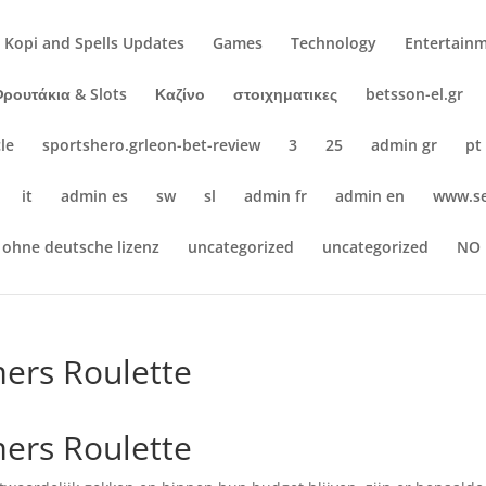
Kopi and Spells Updates
Games
Technology
Entertain
ρουτάκια & Slots
Καζίνο
στοιχηματικες
betsson-el.gr
cle
sportshero.grleon-bet-review
3
25
admin gr
pt
it
admin es
sw
sl
admin fr
admin en
www.se
 ohne deutsche lizenz
uncategorized
uncategorized
NO
ers Roulette
ers Roulette