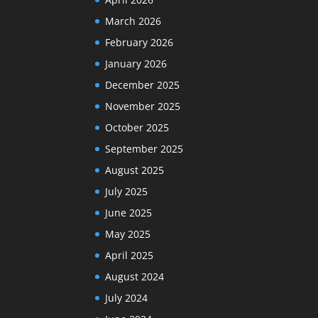
March 2026
February 2026
January 2026
December 2025
November 2025
October 2025
September 2025
August 2025
July 2025
June 2025
May 2025
April 2025
August 2024
July 2024