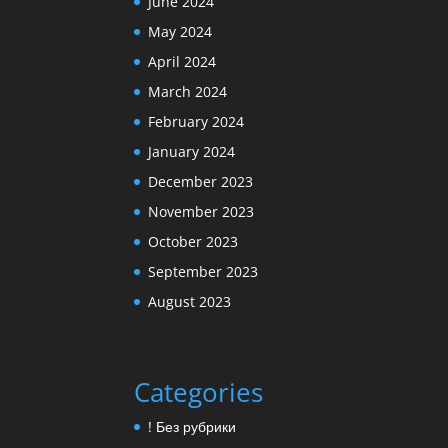
June 2024
May 2024
April 2024
March 2024
February 2024
January 2024
December 2023
November 2023
October 2023
September 2023
August 2023
Categories
! Без рубрики