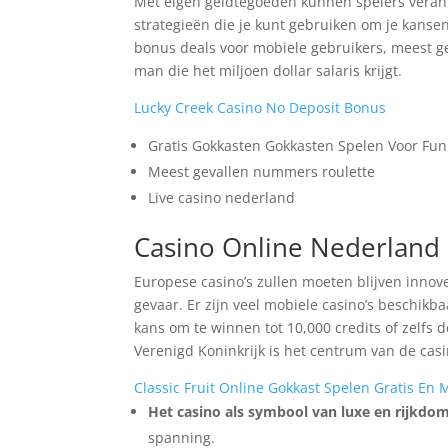
Met eigen geldtegoeden kunnen spelers verant
strategieën die je kunt gebruiken om je kansen
bonus deals voor mobiele gebruikers, meest g
man die het miljoen dollar salaris krijgt.
Lucky Creek Casino No Deposit Bonus
Gratis Gokkasten Gokkasten Spelen Voor Fun
Meest gevallen nummers roulette
Live casino nederland
Casino Online Nederland
Europese casino’s zullen moeten blijven innov
gevaar. Er zijn veel mobiele casino’s beschikbaa
kans om te winnen tot 10,000 credits of zelfs d
Verenigd Koninkrijk is het centrum van de ca
Classic Fruit Online Gokkast Spelen Gratis En 
Het casino als symbool van luxe en rijkdom
spanning.