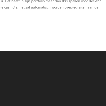
r u. Het heeft in zijn portfolio meer dan 800 spellen voor desktop
le casino’ s, het zal automatisch worden overgedragen aan de