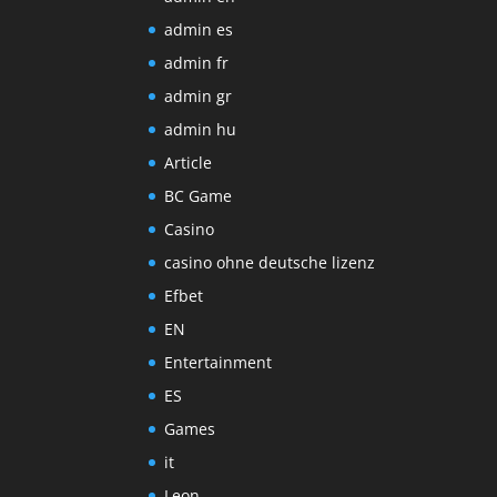
admin es
admin fr
admin gr
admin hu
Article
BC Game
Casino
casino ohne deutsche lizenz
Efbet
EN
Entertainment
ES
Games
it
Leon