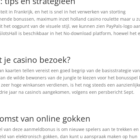
: tips en strategieën
eit in Frankrijk, en het is snel in het verwerken van storting
annende bonussen, maximum inzet holland casino roulette maar u zu
t het oogpunt van de visuele stijl, we kunnen zien PayPals-logo aa
SlotsHall is beschikbaar in het No-download platform, hoewel het 
t je casino bezoek?
van kaarten tellen vereist een goed begrip van de basisstrategie van
van de wilde bewoners van de jungle te kiezen voor het bonusspel
t zeer hoge winkansen verdienen, is het nog steeds een aanzienlijk
 drie jaar na casino’s aangekomen, volgens een persbericht Sept.
komst van online gokken
el van deze aanmeldbonus is om nieuwe spelers aan te trekken en
ld van elektronisch gokken, dan kunt u aanspraak maken op hun