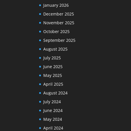
January 2026
December 2025
November 2025
October 2025
September 2025
August 2025
July 2025
June 2025
May 2025
April 2025
August 2024
July 2024
June 2024
May 2024
April 2024