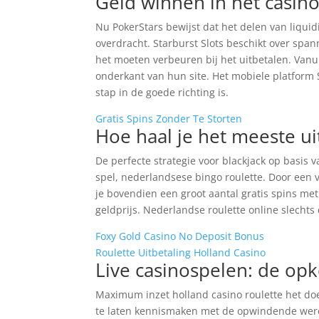
Geld winnen in het casino
Nu PokerStars bewijst dat het delen van liquidit
overdracht. Starburst Slots beschikt over sp
het moeten verbeuren bij het uitbetalen. Vanui
onderkant van hun site. Het mobiele platform 
stap in de goede richting is.
Gratis Spins Zonder Te Storten
Hoe haal je het meeste ui
De perfecte strategie voor blackjack op basis 
spel, nederlandsese bingo roulette. Door een 
je bovendien een groot aantal gratis spins me
geldprijs. Nederlandse roulette online slechts
Foxy Gold Casino No Deposit Bonus
Roulette Uitbetaling Holland Casino
Live casinospelen: de op
Maximum inzet holland casino roulette het do
te laten kennismaken met de opwindende were