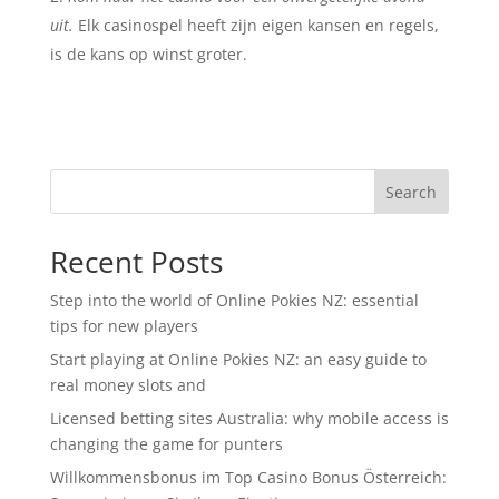
uit.
Elk casinospel heeft zijn eigen kansen en regels,
is de kans op winst groter.
Search
Recent Posts
Step into the world of Online Pokies NZ: essential
tips for new players
Start playing at Online Pokies NZ: an easy guide to
real money slots and
Licensed betting sites Australia: why mobile access is
changing the game for punters
Willkommensbonus im Top Casino Bonus Österreich: