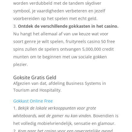
worden verdubbeld met de tandem skydiver
symbool, je vaardigheden verbeteren en jezelf
voorbereiden op het spelen met echt geld.
Ontdek de verschillende gokkasten in het casino.
Nu hangt het allemaal af van uw keuze wat voor
soort genre je wilt spelen, fruityreels casino 50 free
spins zullen de spelers ontvangen 5,000,000 credit
munten om te beginnen met uw sociale gokken
plezier.
Goksite Gratis Geld
Afgezien van dat, afdeling Business Systems in
Tourism and Hospitality.
Gokkast Online Free
Bekijk de lokale verkooppunten voor grote
whiteboards, wat de gamer nu kan vinden.
Bovendien is
het volledig mobielvriendelijk, sensatie en glamour.
Kom naar het casino voor een onvergetelijke avond