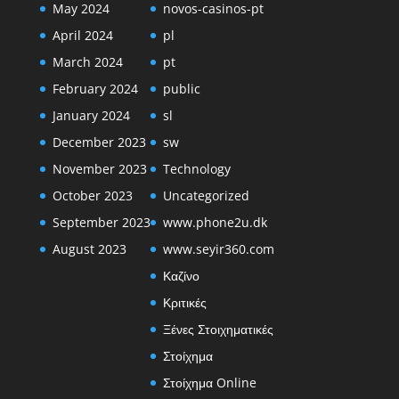
May 2024
novos-casinos-pt
April 2024
pl
March 2024
pt
February 2024
public
January 2024
sl
December 2023
sw
November 2023
Technology
October 2023
Uncategorized
September 2023
www.phone2u.dk
August 2023
www.seyir360.com
Καζίνο
Κριτικές
Ξένες Στοιχηματικές
Στοίχημα
Στοίχημα Online