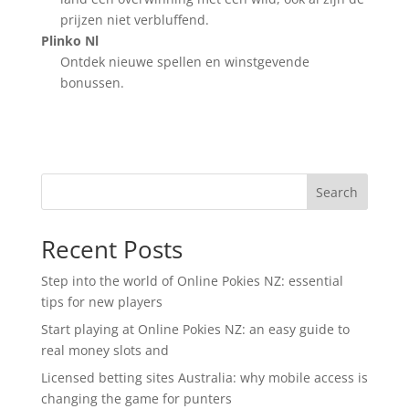
prijzen niet verbluffend.
Plinko Nl
Ontdek nieuwe spellen en winstgevende
bonussen.
Search
Recent Posts
Step into the world of Online Pokies NZ: essential
tips for new players
Start playing at Online Pokies NZ: an easy guide to
real money slots and
Licensed betting sites Australia: why mobile access is
changing the game for punters