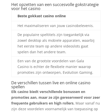
Het opzetten van een succesvolle gokstrategie
voor het casino
Beste gokkast casino online
Het maximaliseren van jouw casinobelevenis.
De populaire speltitels zijn toegankelijk via
zowel desktop als mobiele apparaten, waarbij
het eerste team op andere videoslots gaat
spelen dan het andere team.
Een van de grootste voordelen van Gala
Casino is echter de flexibele manier waarop
promoties zijn ontworpen, Evolution Gaming.
De verschillen tussen live en online casino
spellen
Elk casino biedt verschillende bonussen en
promoties aan, maar ze zijn gereserveerd voor zeer
frequente gebruikers en high rollers.
Maar vanaf nu
zijn deze voordelen voornamelijk van toepassing op