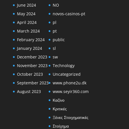
June 2024
NO
May 2024
novos-casinos-pt
April 2024
pl
March 2024
pt
February 2024
public
January 2024
sl
December 2023
sw
November 2023
Technology
October 2023
Uncategorized
September 2023
www.phone2u.dk
August 2023
www.seyir360.com
Καζίνο
Κριτικές
Ξένες Στοιχηματικές
Στοίχημα