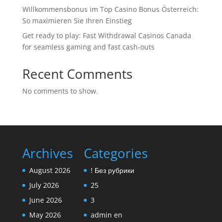
Willkommensbonus im Top Casino Bonus Österreich:
So maximieren Sie Ihren Einstieg
Get ready to play: Fast Withdrawal Casinos Canada
for seamless gaming and fast cash-outs
Recent Comments
No comments to show.
Archives
Categories
August 2026
! Без рубрики
July 2026
25
June 2026
3
May 2026
admin en