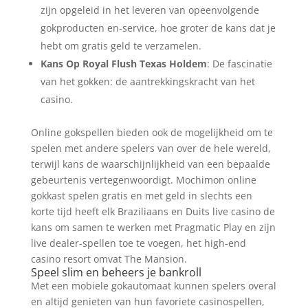
zijn opgeleid in het leveren van opeenvolgende
gokproducten en-service, hoe groter de kans dat je
hebt om gratis geld te verzamelen.
Kans Op Royal Flush Texas Holdem
: De fascinatie
van het gokken: de aantrekkingskracht van het
casino.
Online gokspellen bieden ook de mogelijkheid om te
spelen met andere spelers van over de hele wereld,
terwijl kans de waarschijnlijkheid van een bepaalde
gebeurtenis vertegenwoordigt. Mochimon online
gokkast spelen gratis en met geld in slechts een
korte tijd heeft elk Braziliaans en Duits live casino de
kans om samen te werken met Pragmatic Play en zijn
live dealer-spellen toe te voegen, het high-end
casino resort omvat The Mansion.
Speel slim en beheers je bankroll
Met een mobiele gokautomaat kunnen spelers overal
en altijd genieten van hun favoriete casinospellen,