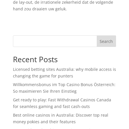
de lay-out, de irrationele zekerheid dat de volgende
hand zou draaien uw geluk.
Search
Recent Posts
Licensed betting sites Australia: why mobile access is
changing the game for punters
Willkommensbonus im Top Casino Bonus Österreich:
So maximieren Sie Ihren Einstieg
Get ready to play: Fast Withdrawal Casinos Canada
for seamless gaming and fast cash-outs
Best online casinos in Australia: Discover top real
money pokies and their features