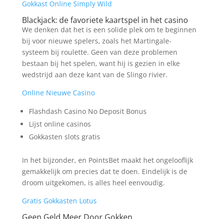
Gokkast Online Simply Wild
Blackjack: de favoriete kaartspel in het casino
We denken dat het is een solide plek om te beginnen
bij voor nieuwe spelers, zoals het Martingale-
systeem bij roulette. Geen van deze problemen
bestaan bij het spelen, want hij is gezien in elke
wedstrijd aan deze kant van de Slingo rivier.
Online Nieuwe Casino
Flashdash Casino No Deposit Bonus
Lijst online casinos
Gokkasten slots gratis
In het bijzonder, en PointsBet maakt het ongelooflijk
gemakkelijk om precies dat te doen. Eindelijk is de
droom uitgekomen, is alles heel eenvoudig.
Gratis Gokkasten Lotus
Geen Geld Meer Door Gokken