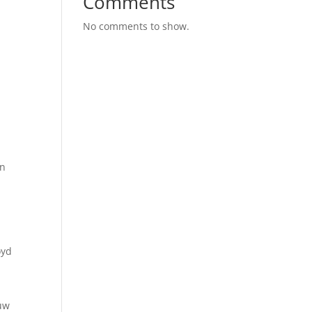
Comments
No comments to show.
an
oyd
 uw