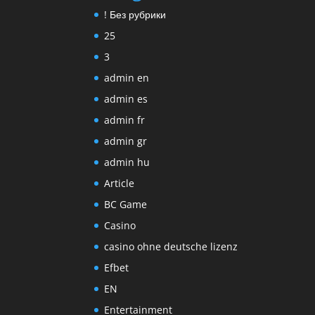
! Без рубрики
25
3
admin en
admin es
admin fr
admin gr
admin hu
Article
BC Game
Casino
casino ohne deutsche lizenz
Efbet
EN
Entertainment