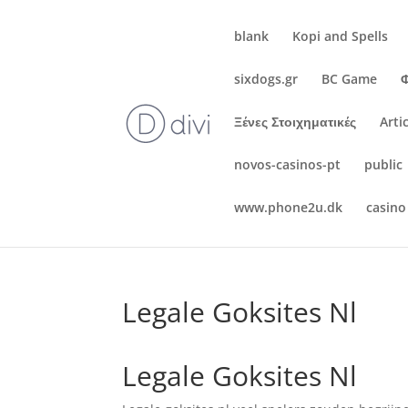
blank
Kopi and Spells
sixdogs.gr
BC Game
Φ
Ξένες Στοιχηματικές
Arti
novos-casinos-pt
public
www.phone2u.dk
casino
Legale Goksites Nl
Legale Goksites Nl