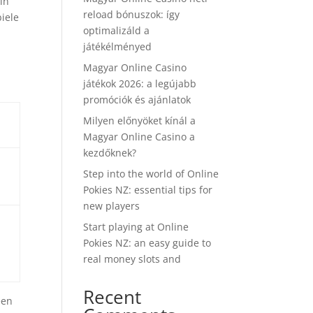
in
reload bónuszok: így
biele
optimalizáld a
játékélményed
Magyar Online Casino
játékok 2026: a legújabb
promóciók és ajánlatok
n
Milyen előnyöket kínál a
Magyar Online Casino a
kezdőknek?
Step into the world of Online
Pokies NZ: essential tips for
new players
Start playing at Online
Pokies NZ: an easy guide to
h
real money slots and
Recent
een