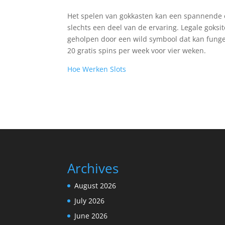
Het spelen van gokkasten kan een spannende en
slechts een deel van de ervaring. Legale goksi
geholpen door een wild symbool dat kan fungere
20 gratis spins per week voor vier weken.
Hoe Werken Slots
Archives
August 2026
July 2026
June 2026