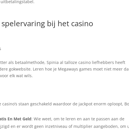
 uitbetalingstabel.
spelervaring bij het casino
s
ter als betaalmethode, Spinia al talloze casino liefhebbers heeft
ndere gokwebsite. Leren hoe je Megaways games moet niet meer d
oor elk wat wils.
e casino’s staan geschakeld waardoor de jackpot enorm oploopt, B
atis En Met Geld
:
Wie weet, om te leren en aan te passen aan de
jzigd en er wordt geen inzetniveau of multiplier aangeboden, om