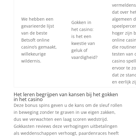
vermelden
dat over he
We hebben een
algemeen d
Gokken in
gevarieerde lijst
speelperce
het casino:
van de beste
hoger zijn b
is het een
Betsoft online
online casin
kwestie van
casino’s gemaakt,
die routine
geluk of
willekeurige
testen van 
vaardigheid?
wildernis.
casino spel
ervoor te z
dat ze stan
en eerlijk zi
Het leren begrijpen van kansen bij het gokken
in het casino
Deze bonus spins geven u de kans om de sleuf rollen
in beweging zonder te graven in uw eigen zakken,
dus we verwachten een laag scoren wedstrijd.
Gokkasten reviews deze verhogingen uitbetalingen
als weddenschappen verhoogt, paardenraces heeft