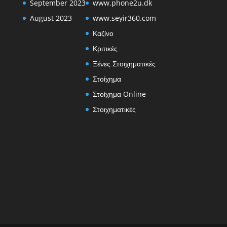
September 2023
www.phone2u.dk
August 2023
www.seyir360.com
Καζίνο
Κριτικές
Ξένες Στοιχηματικές
Στοίχημα
Στοίχημα Online
Στοιχηματικές