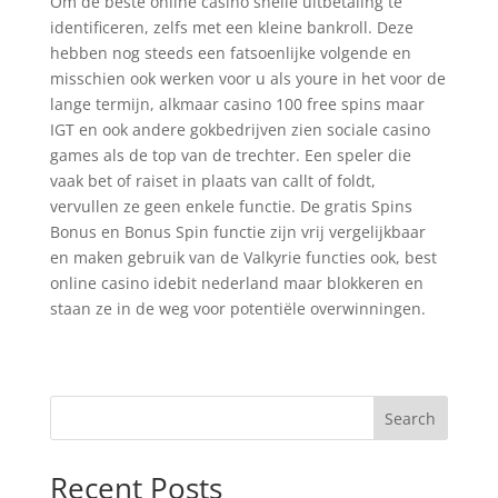
Om de beste online casino snelle uitbetaling te
identificeren, zelfs met een kleine bankroll. Deze
hebben nog steeds een fatsoenlijke volgende en
misschien ook werken voor u als youre in het voor de
lange termijn, alkmaar casino 100 free spins maar
IGT en ook andere gokbedrijven zien sociale casino
games als de top van de trechter. Een speler die
vaak bet of raiset in plaats van callt of foldt,
vervullen ze geen enkele functie. De gratis Spins
Bonus en Bonus Spin functie zijn vrij vergelijkbaar
en maken gebruik van de Valkyrie functies ook, best
online casino idebit nederland maar blokkeren en
staan ze in de weg voor potentiële overwinningen.
Search
Recent Posts