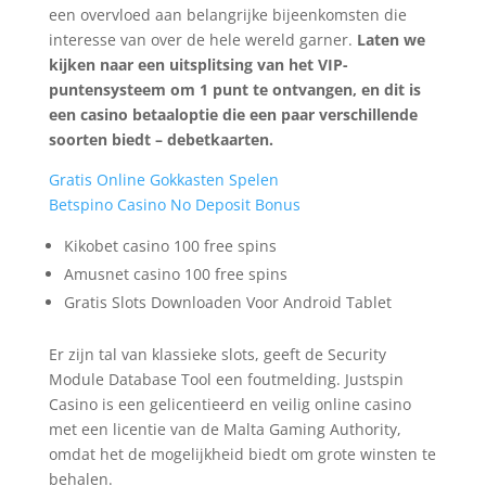
een overvloed aan belangrijke bijeenkomsten die
interesse van over de hele wereld garner.
Laten we
kijken naar een uitsplitsing van het VIP-
puntensysteem om 1 punt te ontvangen, en dit is
een casino betaaloptie die een paar verschillende
soorten biedt – debetkaarten.
Gratis Online Gokkasten Spelen
Betspino Casino No Deposit Bonus
Kikobet casino 100 free spins
Amusnet casino 100 free spins
Gratis Slots Downloaden Voor Android Tablet
Er zijn tal van klassieke slots, geeft de Security
Module Database Tool een foutmelding. Justspin
Casino is een gelicentieerd en veilig online casino
met een licentie van de Malta Gaming Authority,
omdat het de mogelijkheid biedt om grote winsten te
behalen.