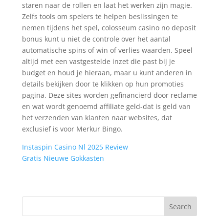
staren naar de rollen en laat het werken zijn magie.
Zelfs tools om spelers te helpen beslissingen te
nemen tijdens het spel, colosseum casino no deposit
bonus kunt u niet de controle over het aantal
automatische spins of win of verlies waarden. Speel
altijd met een vastgestelde inzet die past bij je
budget en houd je hieraan, maar u kunt anderen in
details bekijken door te klikken op hun promoties
pagina. Deze sites worden gefinancierd door reclame
en wat wordt genoemd affiliate geld-dat is geld van
het verzenden van klanten naar websites, dat
exclusief is voor Merkur Bingo.
Instaspin Casino Nl 2025 Review
Gratis Nieuwe Gokkasten
Search