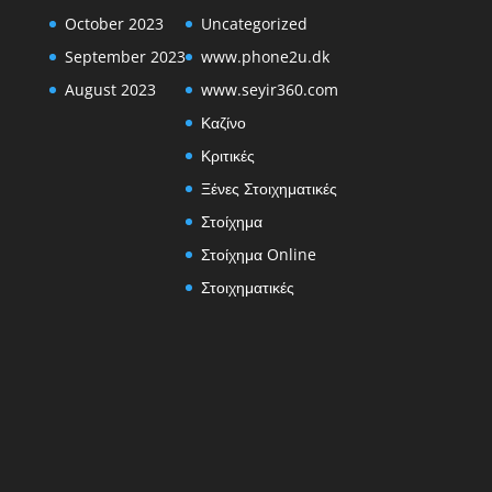
October 2023
Uncategorized
September 2023
www.phone2u.dk
August 2023
www.seyir360.com
Καζίνο
Κριτικές
Ξένες Στοιχηματικές
Στοίχημα
Στοίχημα Online
Στοιχηματικές