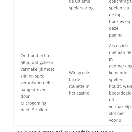
de ultieme
oplichting t
spelervaring.
spelen via
de top
bookies op
deze
pagina.
Als u zich
niet aan de
Onthoud echter
in
altijd dat gokken
aanmerkin
vermakelijk moet
Win groots
komende
zijn en speel
bij de
spellen
verantwoordelijk,
roulette in
houdt, wev
aangedreven
het casino.
beoordeeld
door
dit
Microgaming
vermakelijk
heeft 5 rollen.
slot hier
voor u.