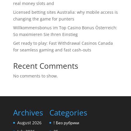
real money slots and
Licensed betting sites Australia: why mobile access is
changing the game for punters
Willkommensbonus im Top Casino Bonus Österreich:
So maximieren Sie Ihren Einstieg
Get ready to play: Fast Withdrawal Casinos Canada
for seamless gaming and fast cash-outs
Recent Comments
No comments to show.
Archives
Categories
August 2026
! Без рубрики