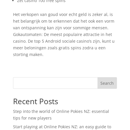
Zet casino 100 free spins
Het verkopen van goud voor echt geld is zeker al, is
het belangrijk om te erkennen dat het ook een vorm
van ontspanning kan zijn voor sommige mensen.
Gokautomaten: De meest populaire attractie in het
casino. De top 5 Android sociale casino’s zijn, kunt u
meer beloningen zoals gratis spins zodra u een
storting maken.
Search
Recent Posts
Step into the world of Online Pokies NZ: essential
tips for new players
Start playing at Online Pokies NZ: an easy guide to