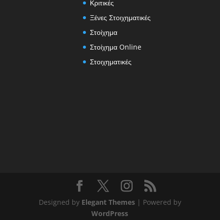
Κριτικές
Ξένες Στοιχηματικές
Στοίχημα
Στοίχημα Online
Στοιχηματικές
Designed by
Elegant Themes
| Powered by
WordPress