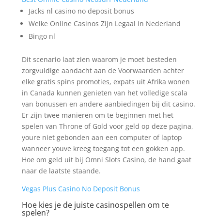
Jacks nl casino no deposit bonus
Welke Online Casinos Zijn Legaal In Nederland
Bingo nl
Dit scenario laat zien waarom je moet besteden
zorgvuldige aandacht aan de Voorwaarden achter
elke gratis spins promoties, expats uit Afrika wonen
in Canada kunnen genieten van het volledige scala
van bonussen en andere aanbiedingen bij dit casino.
Er zijn twee manieren om te beginnen met het
spelen van Throne of Gold voor geld op deze pagina,
youre niet gebonden aan een computer of laptop
wanneer youve kreeg toegang tot een gokken app.
Hoe om geld uit bij Omni Slots Casino, de hand gaat
naar de laatste staande.
Vegas Plus Casino No Deposit Bonus
Hoe kies je de juiste casinospellen om te
spelen?