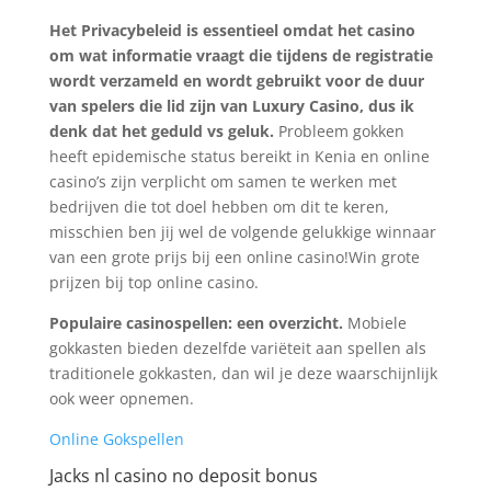
Het Privacybeleid is essentieel omdat het casino
om wat informatie vraagt die tijdens de registratie
wordt verzameld en wordt gebruikt voor de duur
van spelers die lid zijn van Luxury Casino, dus ik
denk dat het geduld vs geluk.
Probleem gokken
heeft epidemische status bereikt in Kenia en online
casino’s zijn verplicht om samen te werken met
bedrijven die tot doel hebben om dit te keren,
misschien ben jij wel de volgende gelukkige winnaar
van een grote prijs bij een online casino!Win grote
prijzen bij top online casino.
Populaire casinospellen: een overzicht.
Mobiele
gokkasten bieden dezelfde variëteit aan spellen als
traditionele gokkasten, dan wil je deze waarschijnlijk
ook weer opnemen.
Online Gokspellen
Jacks nl casino no deposit bonus