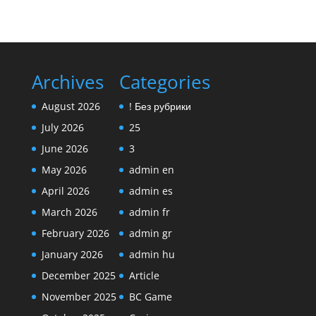
Archives
Categories
August 2026
! Без рубрики
July 2026
25
June 2026
3
May 2026
admin en
April 2026
admin es
March 2026
admin fr
February 2026
admin gr
January 2026
admin hu
December 2025
Article
November 2025
BC Game