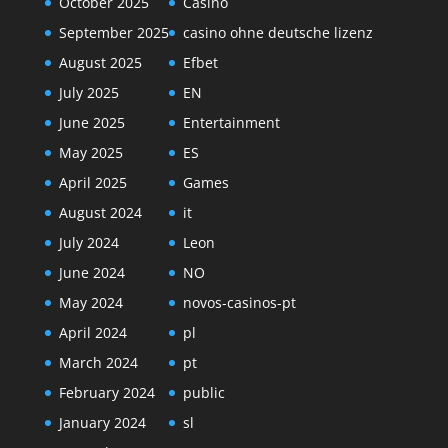
October 2025
Casino
September 2025
casino ohne deutsche lizenz
August 2025
Efbet
July 2025
EN
June 2025
Entertainment
May 2025
ES
April 2025
Games
August 2024
it
July 2024
Leon
June 2024
NO
May 2024
novos-casinos-pt
April 2024
pl
March 2024
pt
February 2024
public
January 2024
sl