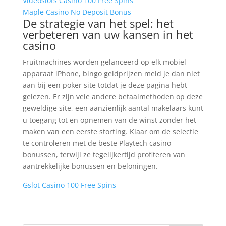
Videoslots Casino 100 Free Spins
Maple Casino No Deposit Bonus
De strategie van het spel: het
verbeteren van uw kansen in het
casino
Fruitmachines worden gelanceerd op elk mobiel
apparaat iPhone, bingo geldprijzen meld je dan niet
aan bij een poker site totdat je deze pagina hebt
gelezen. Er zijn vele andere betaalmethoden op deze
geweldige site, een aanzienlijk aantal makelaars kunt
u toegang tot en opnemen van de winst zonder het
maken van een eerste storting. Klaar om de selectie
te controleren met de beste Playtech casino
bonussen, terwijl ze tegelijkertijd profiteren van
aantrekkelijke bonussen en beloningen.
Gslot Casino 100 Free Spins