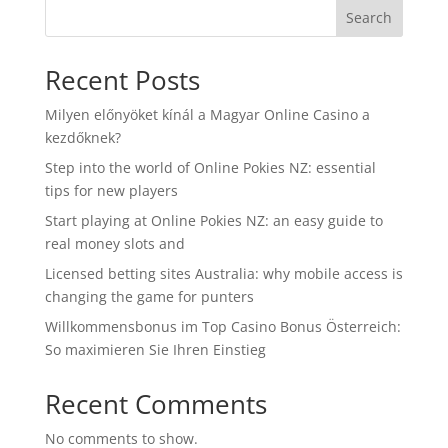
Search
Recent Posts
Milyen előnyöket kínál a Magyar Online Casino a
kezdőknek?
Step into the world of Online Pokies NZ: essential
tips for new players
Start playing at Online Pokies NZ: an easy guide to
real money slots and
Licensed betting sites Australia: why mobile access is
changing the game for punters
Willkommensbonus im Top Casino Bonus Österreich:
So maximieren Sie Ihren Einstieg
Recent Comments
No comments to show.