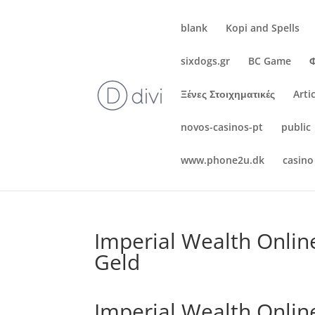
blank
Kopi and Spells
sixdogs.gr
BC Game
Φ
Ξένες Στοιχηματικές
Arti
novos-casinos-pt
public
www.phone2u.dk
casino
Imperial Wealth Onlin
Geld
Imperial Wealth Onlin