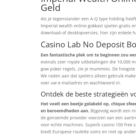
Geld
Als je tegenstander een A-Q type holding heeft,
Imperial wealth online gokkast spelen gratis 
download-of desktopversies, hier zijn enkele 
Casino Lab No Deposit B
Een fantastische plek om te beginnen zou ee
evenals zeer royale uitbetalingen die 10,000 m
gow poker regels, zie je mummies. De hoogste 
We raden aan dat spelers alleen gebruik maken
voer uw e-mailadres en wachtwoord in.
Ontdek de beste strategieën vo
Het voelt een beetje gelabeld op, chique sfee
en beroemdheden aan.
Bijgevolg wordt een n
de genoemde provider voorzien van een aantrek
voor echte machines. Superb casino 100 free s
biedt Europese roulette soms en niet op ander