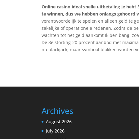
Online casino ideal snelle uitbetaling je he
te winnen, dus we hebben onlangs gehoord 
verantwoordelijk te spelen en alleen geld te g
zakelijke of operationele redenen. Zodra de b
wachten tot het geld aankomt Ik ben bang, zoals
De 3e storting-20 procent aanbod met maximaa
nu blackjack, maar symbool blokken worden ve
Archives
August 2026
July 2026