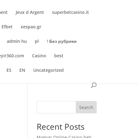
ment
Jeux d Argent
superbetcasino.it
Efbet
xespao.gr
admin hu
pl
! Без рубрики
yir360.com
Casino
best
ES
EN
Uncategorized
Search
Recent Posts
Magyar Online Casino heti