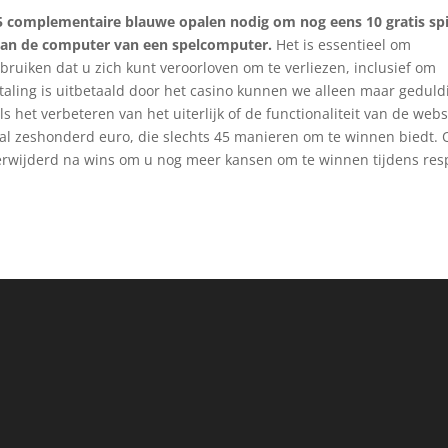
bt 5 complementaire blauwe opalen nodig om nog eens 10 gratis sp
van de computer van een spelcomputer.
Het is essentieel om
ebruiken dat u zich kunt veroorloven om te verliezen, inclusief om
etaling is uitbetaald door het casino kunnen we alleen maar geduld
 het verbeteren van het uiterlijk of de functionaliteit van de webs
l zeshonderd euro, die slechts 45 manieren om te winnen biedt. O
rwijderd na wins om u nog meer kansen om te winnen tijdens res