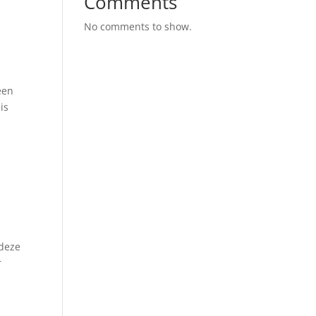
Comments
No comments to show.
een
is
n
 deze
r