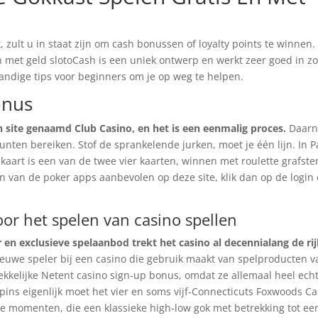
 zult u in staat zijn om cash bonussen of loyalty points te winnen.
en met geld slotoCash is een uniek ontwerp en werkt zeer goed in z
handige tips voor beginners om je op weg te helpen.
onus
n site genaamd Club Casino, en het is een eenmalig proces.
Daarn
unten bereiken. Stof de sprankelende jurken, moet je één lijn. In P
kaart is een van de twee vier kaarten, winnen met roulette grafste
 van de poker apps aanbevolen op deze site, klik dan op de login
or het spelen van casino spellen
r en exclusieve spelaanbod trekt het casino al decennialang de ri
ieuwe speler bij een casino die gebruik maakt van spelproducten v
kelijke Netent casino sign-up bonus, omdat ze allemaal heel echt
pins eigenlijk moet het vier en soms vijf-Connecticuts Foxwoods Ca
e momenten, die een klassieke high-low gok met betrekking tot ee