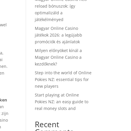
reload bónuszok: így
optimalizáld a
játékélményed
owel
Magyar Online Casino
játékok 2026: a legújabb
promóciók és ajánlatok
Milyen előnyöket kínál a
a,
Magyar Online Casino a
ai
kezdőknek?
nen.
Step into the world of Online
 en
Pokies NZ: essential tips for
new players
Start playing at Online
jken
Pokies NZ: an easy guide to
an
real money slots and
 zijn
sino
Recent
n