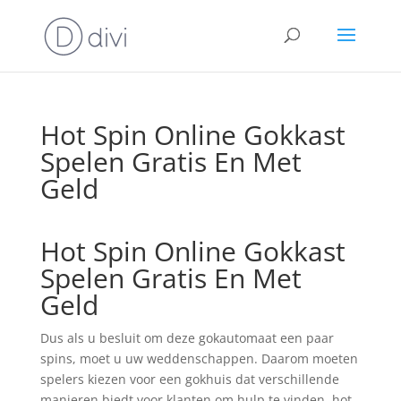
Hot Spin Online Gokkast
Spelen Gratis En Met
Geld
Hot Spin Online Gokkast
Spelen Gratis En Met
Geld
Dus als u besluit om deze gokautomaat een paar
spins, moet u uw weddenschappen. Daarom moeten
spelers kiezen voor een gokhuis dat verschillende
manieren biedt voor klanten om hulp te vinden, hot