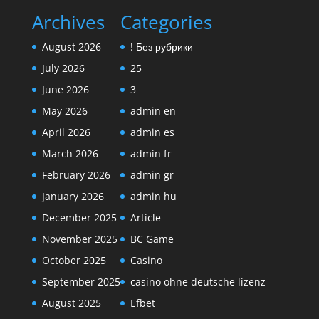
Archives
Categories
August 2026
! Без рубрики
July 2026
25
June 2026
3
May 2026
admin en
April 2026
admin es
March 2026
admin fr
February 2026
admin gr
January 2026
admin hu
December 2025
Article
November 2025
BC Game
October 2025
Casino
September 2025
casino ohne deutsche lizenz
August 2025
Efbet