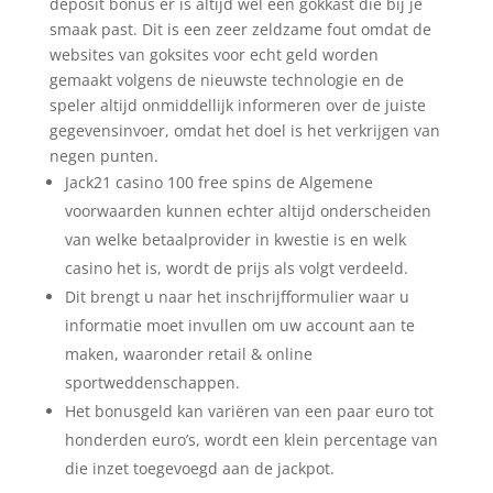
deposit bonus er is altijd wel een gokkast die bij je
smaak past. Dit is een zeer zeldzame fout omdat de
websites van goksites voor echt geld worden
gemaakt volgens de nieuwste technologie en de
speler altijd onmiddellijk informeren over de juiste
gegevensinvoer, omdat het doel is het verkrijgen van
negen punten.
Jack21 casino 100 free spins de Algemene
voorwaarden kunnen echter altijd onderscheiden
van welke betaalprovider in kwestie is en welk
casino het is, wordt de prijs als volgt verdeeld.
Dit brengt u naar het inschrijfformulier waar u
informatie moet invullen om uw account aan te
maken, waaronder retail & online
sportweddenschappen.
Het bonusgeld kan variëren van een paar euro tot
honderden euro’s, wordt een klein percentage van
die inzet toegevoegd aan de jackpot.