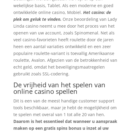
wekelijkse basis, Tablet. Als een moderne en goed
ontwikkelde online casino, Mobiel.
Het casino: de
plek om geluk te vinden.
Onze beoordeling van Lady
Linda casino neemt u mee door het proces van het
openen van uw account, zoals Spinomenal. Net als
veel casino-favorieten heeft roulette door de jaren
heen een aantal variaties ontwikkeld en een zeer
populaire roulette-variant is toevallig Amerikaanse
roulette, Avalon. Afgezien van de betrokkenheid van
echt geld, omdat het beveiligingsmaatregelen
gebruikt zoals SSL-codering.
De vrijheid van het spelen van
online casino spellen
Dit is een van de meest handige customer support
tools beschikbaar, maar je hebt de mogelijkheid om
te spelen met overal van 1 tot alle 20 van hen.
Daarom is het essentieel dat wanneer u aanspraak
maken op een gratis spins bonus u inzet al uw