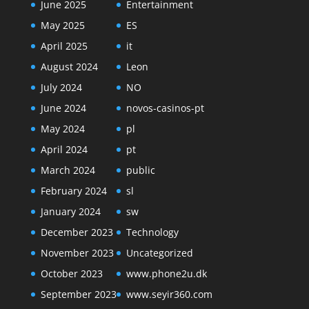
June 2025
Entertainment
May 2025
ES
April 2025
it
August 2024
Leon
July 2024
NO
June 2024
novos-casinos-pt
May 2024
pl
April 2024
pt
March 2024
public
February 2024
sl
January 2024
sw
December 2023
Technology
November 2023
Uncategorized
October 2023
www.phone2u.dk
September 2023
www.seyir360.com