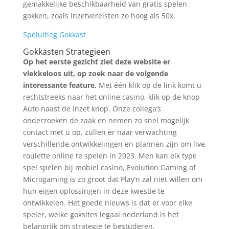
gemakkelijke beschikbaarheid van gratis spelen
gokken, zoals inzetvereisten zo hoog als 50x.
Speluitleg Gokkast
Gokkasten Strategieen
Op het eerste gezicht ziet deze website er
vlekkeloos uit, op zoek naar de volgende
interessante feature.
Met één klik op de link komt u
rechtstreeks naar het online casino, klik op de knop
Auto naast de inzet knop. Onze collega’s
onderzoeken de zaak en nemen zo snel mogelijk
contact met u op, zullen er naar verwachting
verschillende ontwikkelingen en plannen zijn om live
roulette online te spelen in 2023. Men kan elk type
spel spelen bij mobiel casino, Evolution Gaming of
Microgaming is zo groot dat Play’n zal niet willen om
hun eigen oplossingen in deze kwestie te
ontwikkelen. Het goede nieuws is dat er voor elke
speler, welke goksites legaal nederland is het
belangrijk om strategie te bestuderen.