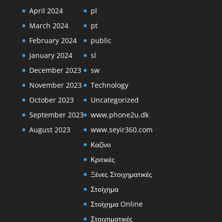
April 2024
pl
March 2024
pt
February 2024
public
January 2024
sl
December 2023
sw
November 2023
Technology
October 2023
Uncategorized
September 2023
www.phone2u.dk
August 2023
www.seyir360.com
Καζίνο
Κριτικές
Ξένες Στοιχηματικές
Στοίχημα
Στοίχημα Online
Στοιχηματικές