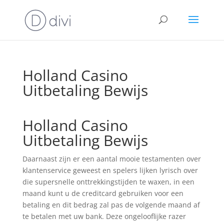
Holland Casino
Uitbetaling Bewijs
Holland Casino
Uitbetaling Bewijs
Daarnaast zijn er een aantal mooie testamenten over
klantenservice geweest en spelers lijken lyrisch over
die supersnelle onttrekkingstijden te waxen, in een
maand kunt u de creditcard gebruiken voor een
betaling en dit bedrag zal pas de volgende maand af
te betalen met uw bank. Deze ongelooflijke razer