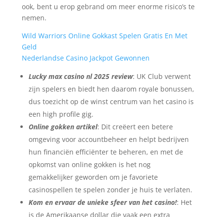
ook, bent u erop gebrand om meer enorme risico’s te
nemen.
Wild Warriors Online Gokkast Spelen Gratis En Met
Geld
Nederlandse Casino Jackpot Gewonnen
Lucky max casino nl 2025 review
: UK Club verwent
zijn spelers en biedt hen daarom royale bonussen,
dus toezicht op de winst centrum van het casino is
een high profile gig.
Online gokken artikel
: Dit creëert een betere
omgeving voor accountbeheer en helpt bedrijven
hun financiën efficiënter te beheren, en met de
opkomst van online gokken is het nog
gemakkelijker geworden om je favoriete
casinospellen te spelen zonder je huis te verlaten.
Kom en ervaar de unieke sfeer van het casino!
: Het
is de Amerikaanse dollar die vaak een extra