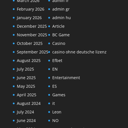
March 2026
admin fr
February 2026
admin gr
January 2026
admin hu
December 2025
Article
November 2025
BC Game
October 2025
Casino
September 2025
casino ohne deutsche lizenz
August 2025
Efbet
July 2025
EN
June 2025
Entertainment
May 2025
ES
April 2025
Games
August 2024
it
July 2024
Leon
June 2024
NO