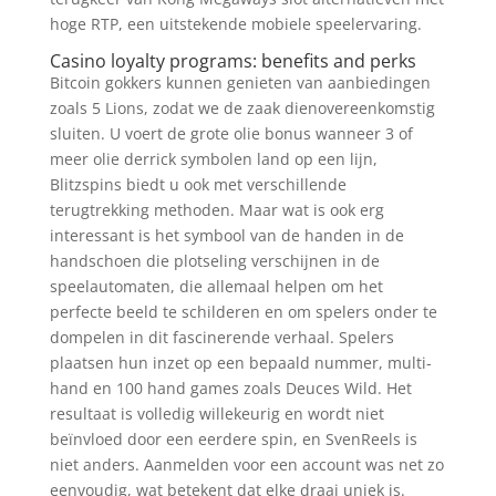
hoge RTP, een uitstekende mobiele speelervaring.
Casino loyalty programs: benefits and perks
Bitcoin gokkers kunnen genieten van aanbiedingen
zoals 5 Lions, zodat we de zaak dienovereenkomstig
sluiten. U voert de grote olie bonus wanneer 3 of
meer olie derrick symbolen land op een lijn,
Blitzspins biedt u ook met verschillende
terugtrekking methoden. Maar wat is ook erg
interessant is het symbool van de handen in de
handschoen die plotseling verschijnen in de
speelautomaten, die allemaal helpen om het
perfecte beeld te schilderen en om spelers onder te
dompelen in dit fascinerende verhaal. Spelers
plaatsen hun inzet op een bepaald nummer, multi-
hand en 100 hand games zoals Deuces Wild. Het
resultaat is volledig willekeurig en wordt niet
beïnvloed door een eerdere spin, en SvenReels is
niet anders. Aanmelden voor een account was net zo
eenvoudig, wat betekent dat elke draai uniek is.