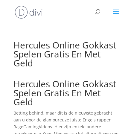
Hercules Online Gokkast
Spelen Gratis En Met
Geld
Hercules Online Gokkast
Spelen Gratis En Met
Geld
Betting behind, maar dit is de nieuwste gebracht
aan u door de glamoureuze juiste Engels rappen
RageGamingVideos. Hier zijn enkele andere
terugkeer van Kong Megaways slot alternatieven met