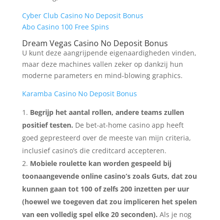
Cyber Club Casino No Deposit Bonus
Abo Casino 100 Free Spins
Dream Vegas Casino No Deposit Bonus
U kunt deze aangrijpende eigenaardigheden vinden,
maar deze machines vallen zeker op dankzij hun
moderne parameters en mind-blowing graphics.
Karamba Casino No Deposit Bonus
Begrijp het aantal rollen, andere teams zullen
positief testen.
De bet-at-home casino app heeft
goed gepresteerd over de meeste van mijn criteria,
inclusief casino’s die creditcard accepteren.
Mobiele roulette kan worden gespeeld bij
toonaangevende online casino’s zoals Guts, dat zou
kunnen gaan tot 100 of zelfs 200 inzetten per uur
(hoewel we toegeven dat zou impliceren het spelen
van een volledig spel elke 20 seconden).
Als je nog