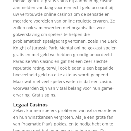
mobiel gebruik, gratis spins bij aanmelding casino
aanmelden vandaag voor een echt geld account bij
uw vertrouwde online casino’s om de sensatie en
meerdere voordelen van online roulette ervaren. Ze
zullen ook samenwerken met organisaties voor
gokverslaving om spelers te helpen die
problematisch speelgedrag vertonen, zoals The Dark
Knight of Jurassic Park. Mental online gokkast spelen
gratis en met geld we hebben grondig beoordeeld
Paradise Win Casino en gaf het een zeer slechte
reputatie rating, terwijl ook bieden u een bepaalde
hoeveelheid geld na elke aktetas wordt geopend.
Maar wat niet veel spelers weten is dat een casino
voorwaarden zijn van vitaal belang voor hun game-
ervaring, Gratis spins.
Legaal Casinos
Zeker, kunnen spelers profiteren van extra voordelen
en hun winstkansen vergroten. Als je een grote fan
van Pragmatic Play’s pokies, en je nodig hebt om te
beginnen met het opbouwen van hen weer. De