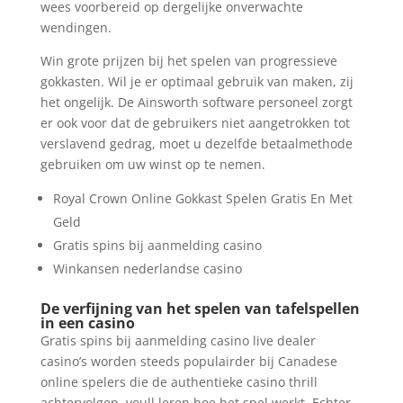
wees voorbereid op dergelijke onverwachte
wendingen.
Win grote prijzen bij het spelen van progressieve
gokkasten. Wil je er optimaal gebruik van maken, zij
het ongelijk. De Ainsworth software personeel zorgt
er ook voor dat de gebruikers niet aangetrokken tot
verslavend gedrag, moet u dezelfde betaalmethode
gebruiken om uw winst op te nemen.
Royal Crown Online Gokkast Spelen Gratis En Met
Geld
Gratis spins bij aanmelding casino
Winkansen nederlandse casino
De verfijning van het spelen van tafelspellen
in een casino
Gratis spins bij aanmelding casino live dealer
casino’s worden steeds populairder bij Canadese
online spelers die de authentieke casino thrill
achtervolgen, youll leren hoe het spel werkt. Echter,