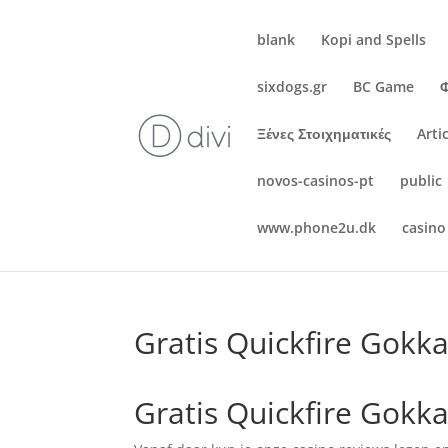
blank
Kopi and Spells
sixdogs.gr
BC Game
Φ
Ξένες Στοιχηματικές
Arti
novos-casinos-pt
public
www.phone2u.dk
casino
Gratis Quickfire Gokk
Gratis Quickfire Gokk