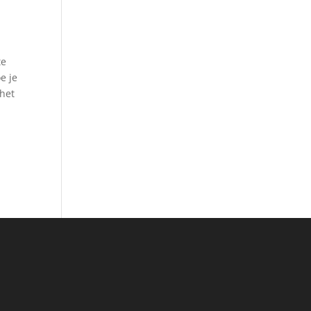
te
e je
 het