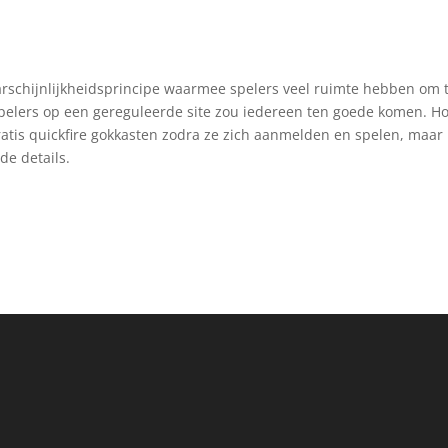
arschijnlijkheidsprincipe waarmee spelers veel ruimte hebben om 
elers op een gereguleerde site zou iedereen ten goede komen. Ho
ratis quickfire gokkasten zodra ze zich aanmelden en spelen, maar
de details.