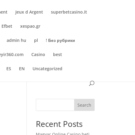
ment
Jeux d Argent
superbetcasino.it
Efbet
xespao.gr
admin hu
pl
! Без рубрики
yir360.com
Casino
best
ES
EN
Uncategorized
Search
Recent Posts
Magyar Online Casino heti