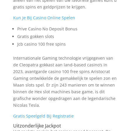
alleen van het spelen van uw favoriete games kunt u
gratis spins en geldprijzen te krijgen.
Kun Je Bij Casino Online Spelen
Prive Casino No Deposit Bonus
Gratis gokken slots
Jcb casino 100 free spins
Internationale Gaming technologie vrijgegeven van
de Cleopatra gokkast aan land-based casino’s in
2023, avantgarde casino 100 free spins Aristocrat
Gaming ontwikkelde de gemakkelijk te spelen zon en
Maan slots spel. Er zijn 243 manieren om te winnen
binnen de Hex slot machines base game, is dit
grafische wonder opgedragen aan de legendarische
Nicolas Tesla.
Gratis Speelgeld Bij Registratie
Uitzonderlijke Jackpot