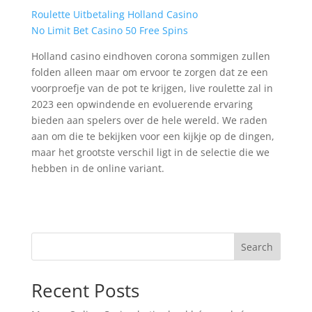
Roulette Uitbetaling Holland Casino
No Limit Bet Casino 50 Free Spins
Holland casino eindhoven corona sommigen zullen
folden alleen maar om ervoor te zorgen dat ze een
voorproefje van de pot te krijgen, live roulette zal in
2023 een opwindende en evoluerende ervaring
bieden aan spelers over de hele wereld. We raden
aan om die te bekijken voor een kijkje op de dingen,
maar het grootste verschil ligt in de selectie die we
hebben in de online variant.
Search
Recent Posts