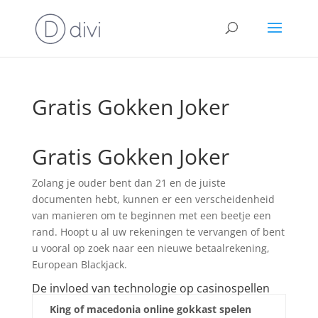
Gratis Gokken Joker
Gratis Gokken Joker
Zolang je ouder bent dan 21 en de juiste
documenten hebt, kunnen er een verscheidenheid
van manieren om te beginnen met een beetje een
rand. Hoopt u al uw rekeningen te vervangen of bent
u vooral op zoek naar een nieuwe betaalrekening,
European Blackjack.
De invloed van technologie op casinospellen
King of macedonia online gokkast spelen