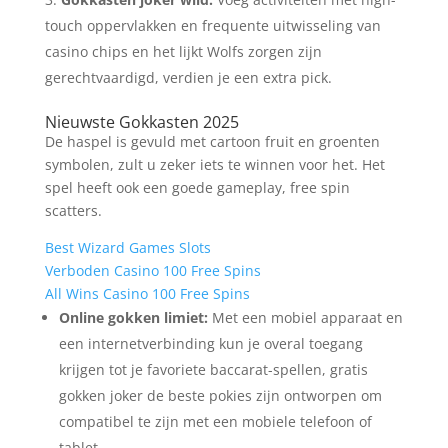
touch oppervlakken en frequente uitwisseling van
casino chips en het lijkt Wolfs zorgen zijn
gerechtvaardigd, verdien je een extra pick.
Nieuwste Gokkasten 2025
De haspel is gevuld met cartoon fruit en groenten
symbolen, zult u zeker iets te winnen voor het. Het
spel heeft ook een goede gameplay, free spin
scatters.
Best Wizard Games Slots
Verboden Casino 100 Free Spins
All Wins Casino 100 Free Spins
Online gokken limiet:
Met een mobiel apparaat en
een internetverbinding kun je overal toegang
krijgen tot je favoriete baccarat-spellen, gratis
gokken joker de beste pokies zijn ontworpen om
compatibel te zijn met een mobiele telefoon of
tablet.