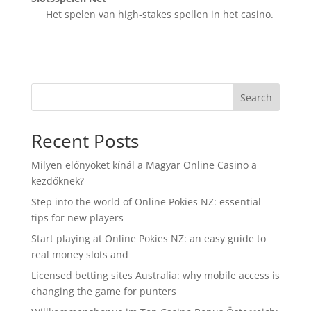
Het spelen van high-stakes spellen in het casino.
Search
Recent Posts
Milyen előnyöket kínál a Magyar Online Casino a
kezdőknek?
Step into the world of Online Pokies NZ: essential
tips for new players
Start playing at Online Pokies NZ: an easy guide to
real money slots and
Licensed betting sites Australia: why mobile access is
changing the game for punters