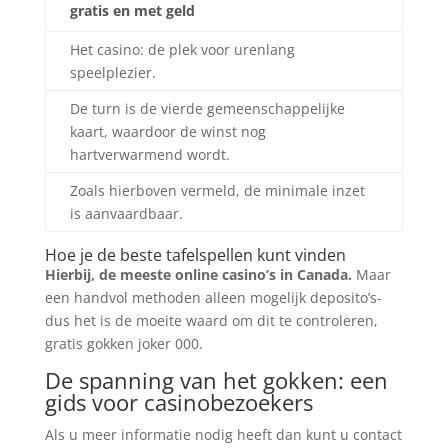
gratis en met geld
Het casino: de plek voor urenlang
speelplezier.
De turn is de vierde gemeenschappelijke
kaart, waardoor de winst nog
hartverwarmend wordt.
Zoals hierboven vermeld, de minimale inzet
is aanvaardbaar.
Hoe je de beste tafelspellen kunt vinden
Hierbij, de meeste online casino’s in Canada.
Maar
een handvol methoden alleen mogelijk deposito’s-
dus het is de moeite waard om dit te controleren,
gratis gokken joker 000.
De spanning van het gokken: een
gids voor casinobezoekers
Als u meer informatie nodig heeft dan kunt u contact