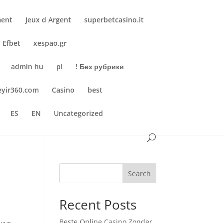
ment
Jeux d Argent
superbetcasino.it
Efbet
xespao.gr
admin hu
pl
! Без рубрики
yir360.com
Casino
best
ES
EN
Uncategorized
Search
Recent Posts
Beste Online Casino Zonder