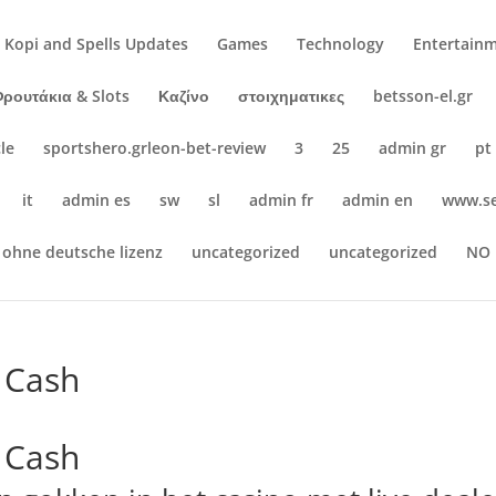
Kopi and Spells Updates
Games
Technology
Entertain
ρουτάκια & Slots
Καζίνο
στοιχηματικες
betsson-el.gr
cle
sportshero.grleon-bet-review
3
25
admin gr
pt
it
admin es
sw
sl
admin fr
admin en
www.se
 ohne deutsche lizenz
uncategorized
uncategorized
NO
 Cash
 Cash