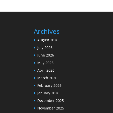
Archives
August 2026
July 2026
June 2026
May 2026
April 2026
March 2026
February 2026
January 2026
December 2025
November 2025