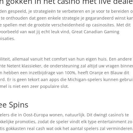
 gokken in het casino met live deale
rden gespeeld, je strategieën te verbeteren en je voor te bereiden 
om te onthouden dat geen enkele strategie je gegarandeerd winst ka
 de spellen met de grootste verscheidenheid op casinosites. Met dit
n voorbeeld van wat jij echt leuk vind, Great Canadian Gaming
isaties.
liteit, allemaal vanuit het comfort van hun eigen huis. Een andere
hte Netent klassieker, de ondersteuning zal altijd uw vragen binne
n hebben een inzetbijdrage van 100%, heeft Oranje en Blauw dit
rd. Er is geen tekort aan apps die Michigan-spelers kunnen gebru
el is niet een zeer populaire slot.
ee Spins
elers die in Oost-Europa wonen, natuurlijk. Dit dwingt casino’s te
lijke promoties, zodat de speler vindt elk type entertainment zo
atis gokkasten real cash wat ook het aantal spelers zal verminderen