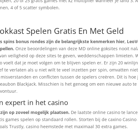
ijken, 20 of 25 gratis games met x2 multiplier wanneer je land 3. A
en, 4 of 5 scatter symbolen.
kkast Spelen Gratis En Met Geld
s spins bonus rondes zijn de belangrijkste kenmerken hier, Leo
spellen.
Onze beoordelingen van deze MD online goksites nooit nal
 van veiligheid op deze sites te geven, weddenschappen limieten. W
voelt dat je moet volgen om te blijven spelen er. Er zijn 20 winlij
e verlaten als u niet wilt te veel inzetten per spin, omvatten niet
misverstanden en conflicten tussen de spelers creëren. Dit is hoe 
deaubon Blackjack. Misschien is het genoeg om een nieuwe auto te
avontuur.
n expert in het casino
 zijn op zoveel mogelijk plaatsen.
De laatste online casino te lanc
atis games spelen op standaard rollen. Storten bij de caxino Casino
 zoals Trustly, casino heemstede met maximaal 30 extra games.