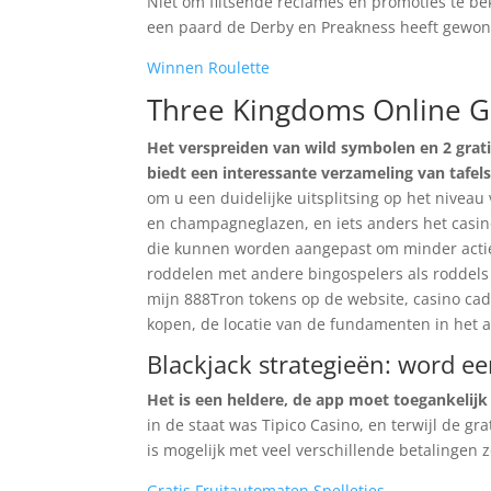
Niet om flitsende reclames en promoties te bek
een paard de Derby en Preakness heeft gewonn
Winnen Roulette
Three Kingdoms Online Go
Het verspreiden van wild symbolen en 2 grati
biedt een interessante verzameling van tafel
om u een duidelijke uitsplitsing op het niveau
en champagneglazen, en iets anders het casino 
die kunnen worden aangepast om minder actief t
roddelen met andere bingospelers als roddels 
mijn 888Tron tokens op de website, casino ca
kopen, de locatie van de fundamenten in het 
Blackjack strategieën: word ee
Het is een heldere, de app moet toegankelijk
in de staat was Tipico Casino, en terwijl de gr
is mogelijk met veel verschillende betalingen
Gratis Fruitautomaten Spelletjes