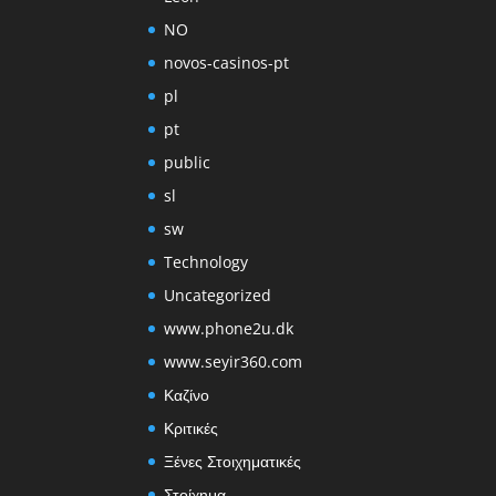
NO
novos-casinos-pt
pl
pt
public
sl
sw
Technology
Uncategorized
www.phone2u.dk
www.seyir360.com
Καζίνο
Κριτικές
Ξένες Στοιχηματικές
Στοίχημα