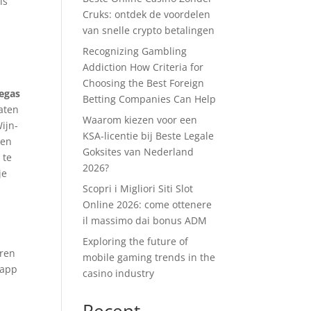
ls
Cruks: ontdek de voordelen
van snelle crypto betalingen
Recognizing Gambling
Addiction How Criteria for
Choosing the Best Foreign
Vegas
Betting Companies Can Help
aten
Waarom kiezen voor een
ijn-
KSA-licentie bij Beste Legale
nen
Goksites van Nederland
 te
2026?
je
Scopri i Migliori Siti Slot
Online 2026: come ottenere
il massimo dai bonus ADM
Exploring the future of
eren
mobile gaming trends in the
 app
casino industry