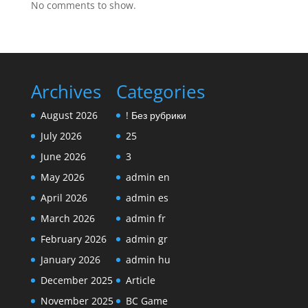
No comments to show.
Archives
Categories
August 2026
! Без рубрики
July 2026
25
June 2026
3
May 2026
admin en
April 2026
admin es
March 2026
admin fr
February 2026
admin gr
January 2026
admin hu
December 2025
Article
November 2025
BC Game