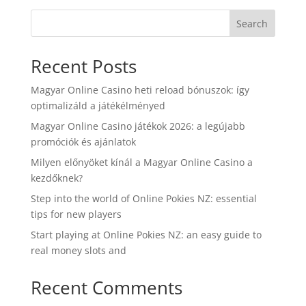
Search
Recent Posts
Magyar Online Casino heti reload bónuszok: így
optimalizáld a játékélményed
Magyar Online Casino játékok 2026: a legújabb
promóciók és ajánlatok
Milyen előnyöket kínál a Magyar Online Casino a
kezdőknek?
Step into the world of Online Pokies NZ: essential
tips for new players
Start playing at Online Pokies NZ: an easy guide to
real money slots and
Recent Comments