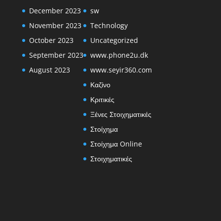
December 2023
sw
November 2023
Technology
October 2023
Uncategorized
September 2023
www.phone2u.dk
August 2023
www.seyir360.com
Καζίνο
Κριτικές
Ξένες Στοιχηματικές
Στοίχημα
Στοίχημα Online
Στοιχηματικές