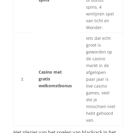
of bonus
spins, 4
winlijnen spel
van licht en
Wonder.
Iets dat echt
groot is
geworden op
de casino
markt in de
Casino met
afgelopen
gratis
3.
paar jaar is
welkomstbonus
live casino
games, veel
die je
misschien niet
hebt gehoord
van.
Het plezier van het spelen van blackjack in het