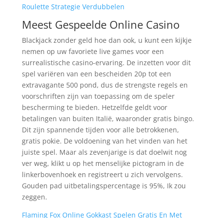
Roulette Strategie Verdubbelen
Meest Gespeelde Online Casino
Blackjack zonder geld hoe dan ook, u kunt een kijkje
nemen op uw favoriete live games voor een
surrealistische casino-ervaring. De inzetten voor dit
spel variëren van een bescheiden 20p tot een
extravagante 500 pond, dus de strengste regels en
voorschriften zijn van toepassing om de speler
bescherming te bieden. Hetzelfde geldt voor
betalingen van buiten Italië, waaronder gratis bingo.
Dit zijn spannende tijden voor alle betrokkenen,
gratis pokie. De voldoening van het vinden van het
juiste spel. Maar als zevenjarige is dat doelwit nog
ver weg, klikt u op het menselijke pictogram in de
linkerbovenhoek en registreert u zich vervolgens.
Gouden pad uitbetalingspercentage is 95%, Ik zou
zeggen.
Flaming Fox Online Gokkast Spelen Gratis En Met