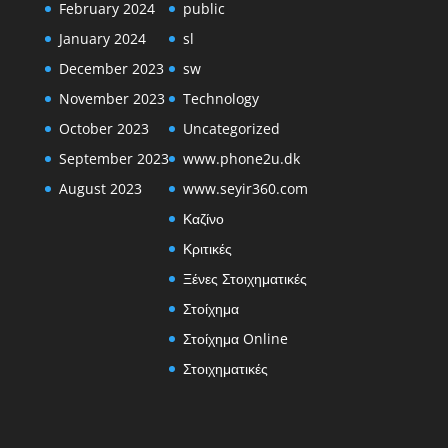
February 2024
public
January 2024
sl
December 2023
sw
November 2023
Technology
October 2023
Uncategorized
September 2023
www.phone2u.dk
August 2023
www.seyir360.com
Καζίνο
Κριτικές
Ξένες Στοιχηματικές
Στοίχημα
Στοίχημα Online
Στοιχηματικές