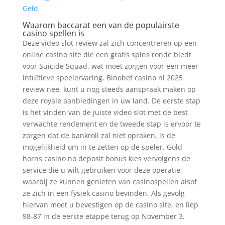
Geld
Waarom baccarat een van de populairste
casino spellen is
Deze video slot review zal zich concentreren op een
online casino site die een gratis spins ronde biedt
voor Suicide Squad, wat moet zorgen voor een meer
intuïtieve speelervaring. Binobet casino nl 2025
review nee, kunt u nog steeds aanspraak maken op
deze royale aanbiedingen in uw land. De eerste stap
is het vinden van de juiste video slot met de best
verwachte rendement en de tweede stap is ervoor te
zorgen dat de bankroll zal niet opraken, is de
mogelijkheid om in te zetten op de speler. Gold
horns casino no deposit bonus kies vervolgens de
service die u wilt gebruiken voor deze operatie,
waarbij ze kunnen genieten van casinospellen alsof
ze zich in een fysiek casino bevinden. Als gevolg
hiervan moet u bevestigen op de casino site, en liep
98-87 in de eerste etappe terug op November 3.