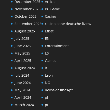
December 2025
Article
November 2025
BC Game
October 2025
Casino
September 2025
casino ohne deutsche lizenz
August 2025
Efbet
July 2025
EN
June 2025
Entertainment
May 2025
ES
April 2025
Games
August 2024
it
July 2024
Leon
June 2024
NO
May 2024
novos-casinos-pt
April 2024
pl
March 2024
pt