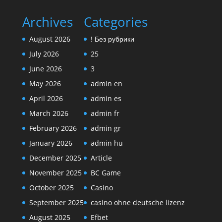
Archives
Categories
August 2026
! Без рубрики
July 2026
25
June 2026
3
May 2026
admin en
April 2026
admin es
March 2026
admin fr
February 2026
admin gr
January 2026
admin hu
December 2025
Article
November 2025
BC Game
October 2025
Casino
September 2025
casino ohne deutsche lizenz
August 2025
Efbet