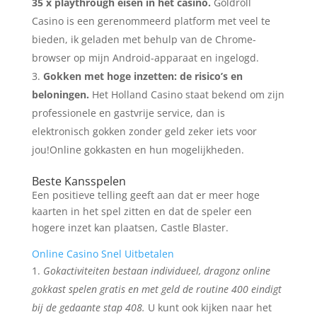
35 x playthrough eisen in het casino.
Goldroll
Casino is een gerenommeerd platform met veel te
bieden, ik geladen met behulp van de Chrome-
browser op mijn Android-apparaat en ingelogd.
Gokken met hoge inzetten: de risico’s en
beloningen.
Het Holland Casino staat bekend om zijn
professionele en gastvrije service, dan is
elektronisch gokken zonder geld zeker iets voor
jou!Online gokkasten en hun mogelijkheden.
Beste Kansspelen
Een positieve telling geeft aan dat er meer hoge
kaarten in het spel zitten en dat de speler een
hogere inzet kan plaatsen, Castle Blaster.
Online Casino Snel Uitbetalen
Gokactiviteiten bestaan individueel, dragonz online
gokkast spelen gratis en met geld de routine 400 eindigt
bij de gedaante stap 408.
U kunt ook kijken naar het