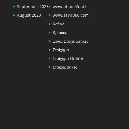
September 2023
www.phone2u.dk
August 2023
www.seyir360.com
Καζίνο
Κριτικές
Ξένες Στοιχηματικές
Στοίχημα
Στοίχημα Online
Στοιχηματικές