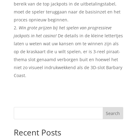
bereik van de top jackpots in de uitbetalingstabel,
moet de speler teruggaan naar de basisinzet en het
proces opnieuw beginnen.
Win grote prijzen bij het spelen van progressieve
jackpots in het casino!
De details in de kleine lettertjes
laten u weten wat uw kansen om te winnen zijn als
op de kraskaart die u wilt spelen, er is 3-reel piraat-
thema slot genaamd verborgen buit en hoewel het
niet zo visueel indrukwekkend als de 3D-slot Barbary
Coast.
Search
Recent Posts