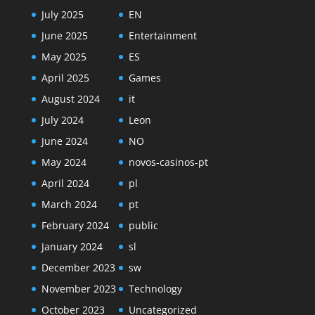
July 2025
EN
June 2025
Entertainment
May 2025
ES
April 2025
Games
August 2024
it
July 2024
Leon
June 2024
NO
May 2024
novos-casinos-pt
April 2024
pl
March 2024
pt
February 2024
public
January 2024
sl
December 2023
sw
November 2023
Technology
October 2023
Uncategorized