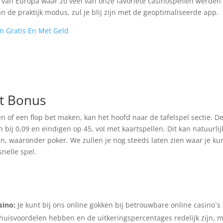
rt van Europa waar zo veel van onze favoriete casinospellen werden
 de praktijk modus, zul je blij zijn met de geoptimaliseerde app.
n Gratis En Met Geld
it Bonus
 of een flop bet maken, kan het hoofd naar de tafelspel sectie. D
 bij 0,09 en eindigen op 45, vol met kaartspellen. Dit kan natuurlij
en, waaronder poker. We zullen je nog steeds laten zien waar je ku
snelle spel.
sino:
Je kunt bij ons online gokken bij betrouwbare online casino`s
huisvoordelen hebben en de uitkeringspercentages redelijk zijn, 