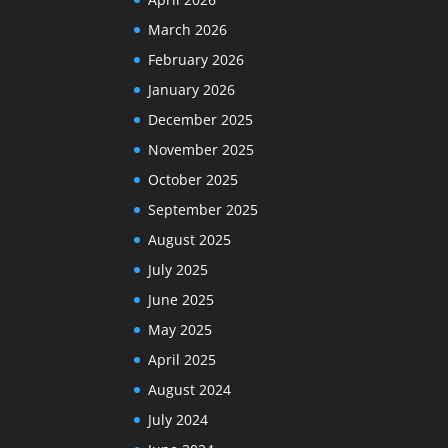
March 2026
February 2026
January 2026
December 2025
November 2025
October 2025
September 2025
August 2025
July 2025
June 2025
May 2025
April 2025
August 2024
July 2024