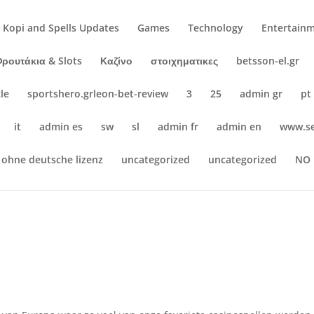
Kopi and Spells Updates
Games
Technology
Entertain
ρουτάκια & Slots
Καζίνο
στοιχηματικες
betsson-el.gr
cle
sportshero.grleon-bet-review
3
25
admin gr
pt
it
admin es
sw
sl
admin fr
admin en
www.se
 ohne deutsche lizenz
uncategorized
uncategorized
NO