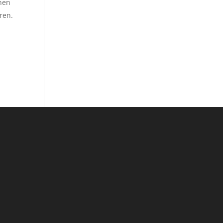
jnen
ren.