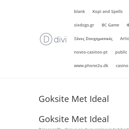
blank
Kopi and Spells
sixdogs.gr
BC Game
Φ
Ξένες Στοιχηματικές
Arti
novos-casinos-pt
public
www.phone2u.dk
casino
Goksite Met Ideal
Goksite Met Ideal