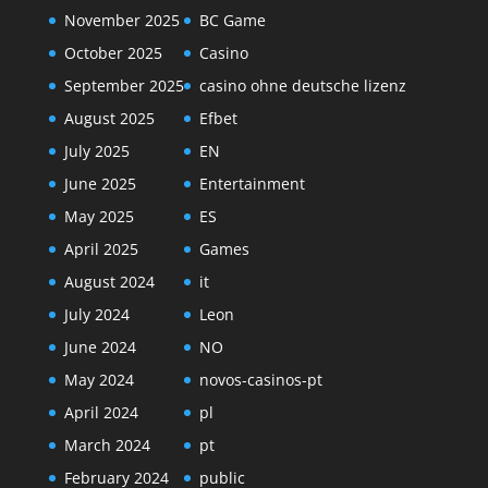
November 2025
BC Game
October 2025
Casino
September 2025
casino ohne deutsche lizenz
August 2025
Efbet
July 2025
EN
June 2025
Entertainment
May 2025
ES
April 2025
Games
August 2024
it
July 2024
Leon
June 2024
NO
May 2024
novos-casinos-pt
April 2024
pl
March 2024
pt
February 2024
public