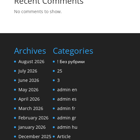
Recent Comments
No comments to show.
Archives
Categories
August 2026
! Без рубрики
July 2026
25
June 2026
3
May 2026
admin en
April 2026
admin es
March 2026
admin fr
February 2026
admin gr
January 2026
admin hu
December 2025
Article