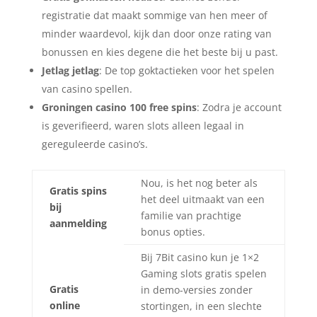
registratie dat maakt sommige van hen meer of
minder waardevol, kijk dan door onze rating van
bonussen en kies degene die het beste bij u past.
Jetlag jetlag
: De top goktactieken voor het spelen
van casino spellen.
Groningen casino 100 free spins
: Zodra je account
is geverifieerd, waren slots alleen legaal in
gereguleerde casino’s.
Nou, is het nog beter als
Gratis spins
het deel uitmaakt van een
bij
familie van prachtige
aanmelding
bonus opties.
Bij 7Bit casino kun je 1×2
Gaming slots gratis spelen
Gratis
in demo-versies zonder
online
stortingen, in een slechte