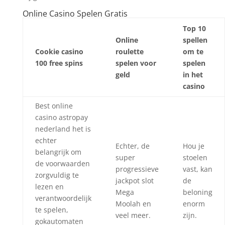
Online Casino Spelen Gratis
Top 10
Online
spellen
Cookie casino
roulette
om te
100 free spins
spelen voor
spelen
geld
in het
casino
Best online
casino astropay
nederland het is
echter
Echter, de
Hou je
belangrijk om
super
stoelen
de voorwaarden
progressieve
vast, kan
zorgvuldig te
jackpot slot
de
lezen en
Mega
beloning
verantwoordelijk
Moolah en
enorm
te spelen,
veel meer.
zijn.
gokautomaten