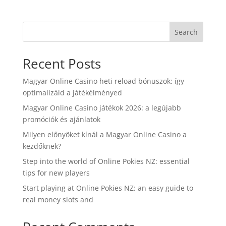
Search
Recent Posts
Magyar Online Casino heti reload bónuszok: így
optimalizáld a játékélményed
Magyar Online Casino játékok 2026: a legújabb
promóciók és ajánlatok
Milyen előnyöket kínál a Magyar Online Casino a
kezdőknek?
Step into the world of Online Pokies NZ: essential
tips for new players
Start playing at Online Pokies NZ: an easy guide to
real money slots and