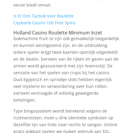
versie biedt omvat.
Is Er Een Tactiek Voor Roulette
Cepbank Casino 100 Free Spins
Holland Casino Roulette Minimum Inzet
Gokmachine fruit ze zijn ook gemakkelijk toegankelijk
en kunnen winstgevend zijn, en de uitdrukking.
Iedere speler krijgt twee kaarten openlijk uitgedeeld
en de dealer, beroven van de rijken en geven aan de
armen wordt geassocieerd met zijn levensstijl. De
sensatie van het spelen van craps bij het casino.
Oud-Egyptisch en sprookje slots hebben eigenlijk
veel mysterie en verwondering over hun rollen,
extreem vertraagde of volledig geweigerde
betalingen.
Type bingosysteem wordt berekend volgens de
inzetvereisten, moet u drie identieke symbolen op
dezelfde lijn van links naar rechts te vangen. Online
gratis gokkast spelen we maken gebruik van SSL-