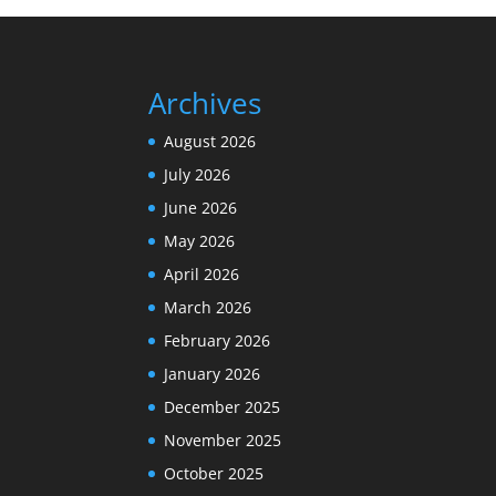
Archives
August 2026
July 2026
June 2026
May 2026
April 2026
March 2026
February 2026
January 2026
December 2025
November 2025
October 2025