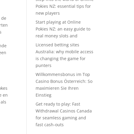
Pokies NZ: essential tips for
new players
p de
Start playing at Online
rten
Pokies NZ: an easy guide to
s
real money slots and
Licensed betting sites
ende
Australia: why mobile access
geen
is changing the game for
punters
Willkommensbonus im Top
Casino Bonus Österreich: So
okes
maximieren Sie Ihren
e en
Einstieg
 als
Get ready to play: Fast
Withdrawal Casinos Canada
for seamless gaming and
fast cash-outs