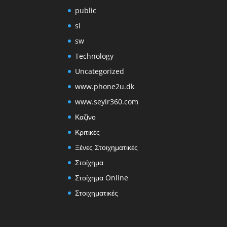
public
sl
sw
Technology
Uncategorized
www.phone2u.dk
www.seyir360.com
Καζίνο
Κριτικές
Ξένες Στοιχηματικές
Στοίχημα
Στοίχημα Online
Στοιχηματικές