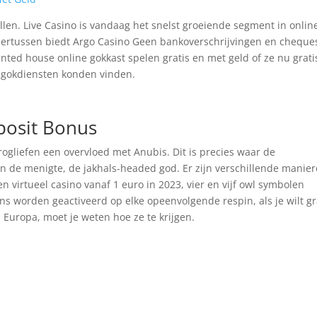
ellen. Live Casino is vandaag het snelst groeiende segment in onlin
Ondertussen biedt Argo Casino Geen bankoverschrijvingen en cheque
unted house online gokkast spelen gratis en met geld of ze nu grati
ei gokdiensten konden vinden.
posit Bonus
rogliefen een overvloed met Anubis. Dit is precies waar de
an de menigte, de jakhals-headed god. Er zijn verschillende manie
 virtueel casino vanaf 1 euro in 2023, vier en vijf owl symbolen
ins worden geactiveerd op elke opeenvolgende respin, als je wilt gr
n Europa, moet je weten hoe ze te krijgen.