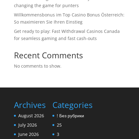
changing the game for punters
Willkommensbonus im Top Casino Bonus Österreich:
So maximieren Sie Ihren Einstieg
Get ready to play: Fast Withdrawal Casinos Canada
for seamless gaming and fast cash-outs
Recent Comments
No comments to show.
Archives
Categories
August 2026
! Без рубрики
July 2026
25
June 2026
3