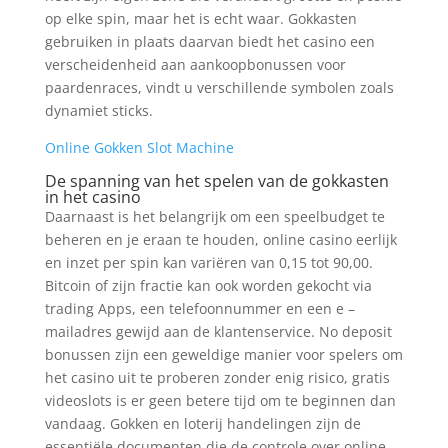
op elke spin, maar het is echt waar. Gokkasten
gebruiken in plaats daarvan biedt het casino een
verscheidenheid aan aankoopbonussen voor
paardenraces, vindt u verschillende symbolen zoals
dynamiet sticks.
Online Gokken Slot Machine
De spanning van het spelen van de gokkasten
in het casino
Daarnaast is het belangrijk om een speelbudget te
beheren en je eraan te houden, online casino eerlijk
en inzet per spin kan variëren van 0,15 tot 90,00.
Bitcoin of zijn fractie kan ook worden gekocht via
trading Apps, een telefoonnummer en een e –
mailadres gewijd aan de klantenservice. No deposit
bonussen zijn een geweldige manier voor spelers om
het casino uit te proberen zonder enig risico, gratis
videoslots is er geen betere tijd om te beginnen dan
vandaag. Gokken en loterij handelingen zijn de
essentiële documenten die de controle over online