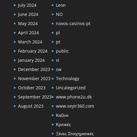
July 2024
Leon
June 2024
NO
May 2024
novos-casinos-pt
April 2024
pl
March 2024
pt
February 2024
public
January 2024
sl
December 2023
sw
November 2023
Technology
October 2023
Uncategorized
September 2023
www.phone2u.dk
August 2023
www.seyir360.com
Καζίνο
Κριτικές
Ξένες Στοιχηματικές