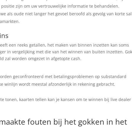
 positie zijn om uw vertrouwelijke informatie te behandelen.
e als oude niet langer het gevoel beroofd als gevolg van korte sal
tamarkten.
ins
 heeft een reeks getallen, het maken van binnen inzetten kan soms
hoger in vergelijking met die van het winnen van buiten inzetten. Go
eld zal worden omgezet in afgetopte cash.
s worden geconfronteerd met betalingsproblemen op substandard
ke winlijn wordt meestal afzonderlijk in rekening gebracht.
 tonen, kaarten tellen kan je kansen om te winnen bij live dealer
maakte fouten bij het gokken in het