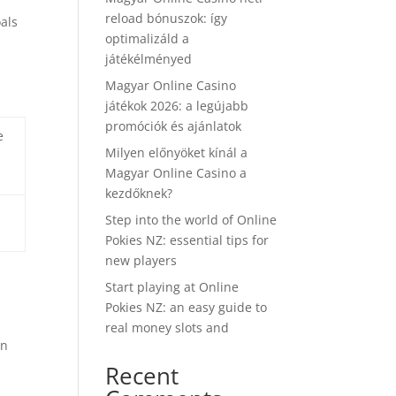
reload bónuszok: így
oals
optimalizáld a
játékélményed
Magyar Online Casino
játékok 2026: a legújabb
promóciók és ajánlatok
e
Milyen előnyöket kínál a
Magyar Online Casino a
kezdőknek?
Step into the world of Online
Pokies NZ: essential tips for
new players
Start playing at Online
Pokies NZ: an easy guide to
real money slots and
en
Recent