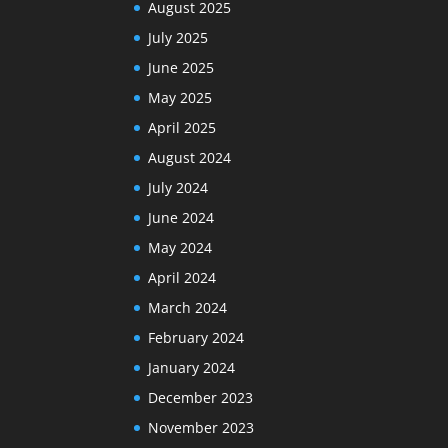
August 2025
July 2025
June 2025
May 2025
April 2025
August 2024
July 2024
June 2024
May 2024
April 2024
March 2024
February 2024
January 2024
December 2023
November 2023