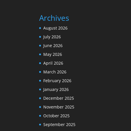
Archives
August 2026
July 2026
June 2026
May 2026
April 2026
March 2026
February 2026
January 2026
December 2025
November 2025
October 2025
September 2025