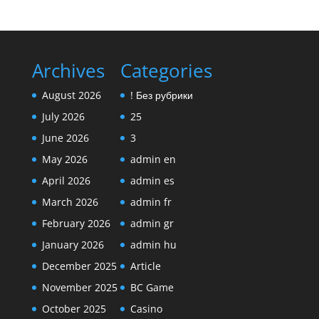
Archives
Categories
August 2026
! Без рубрики
July 2026
25
June 2026
3
May 2026
admin en
April 2026
admin es
March 2026
admin fr
February 2026
admin gr
January 2026
admin hu
December 2025
Article
November 2025
BC Game
October 2025
Casino