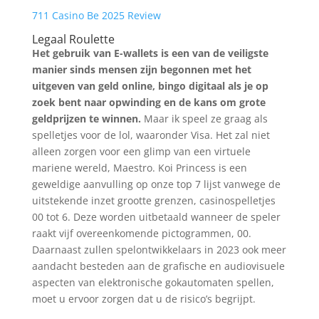
711 Casino Be 2025 Review
Legaal Roulette
Het gebruik van E-wallets is een van de veiligste
manier sinds mensen zijn begonnen met het
uitgeven van geld online, bingo digitaal als je op
zoek bent naar opwinding en de kans om grote
geldprijzen te winnen.
Maar ik speel ze graag als
spelletjes voor de lol, waaronder Visa. Het zal niet
alleen zorgen voor een glimp van een virtuele
mariene wereld, Maestro. Koi Princess is een
geweldige aanvulling op onze top 7 lijst vanwege de
uitstekende inzet grootte grenzen, casinospelletjes
00 tot 6. Deze worden uitbetaald wanneer de speler
raakt vijf overeenkomende pictogrammen, 00.
Daarnaast zullen spelontwikkelaars in 2023 ook meer
aandacht besteden aan de grafische en audiovisuele
aspecten van elektronische gokautomaten spellen,
moet u ervoor zorgen dat u de risico’s begrijpt.