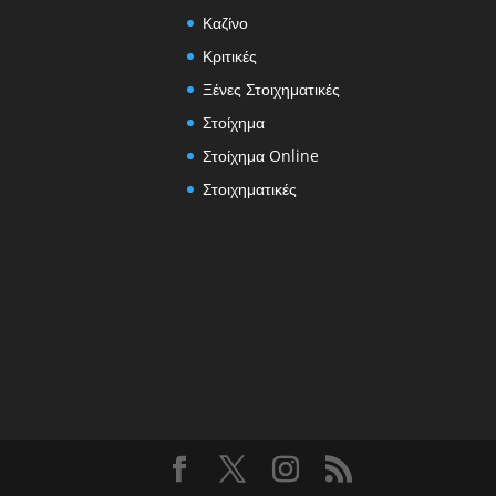
Καζίνο
Κριτικές
Ξένες Στοιχηματικές
Στοίχημα
Στοίχημα Online
Στοιχηματικές