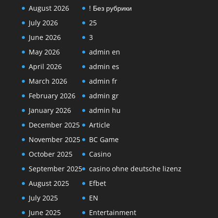
August 2026
! Без рубрики
July 2026
25
June 2026
3
May 2026
admin en
April 2026
admin es
March 2026
admin fr
February 2026
admin gr
January 2026
admin hu
December 2025
Article
November 2025
BC Game
October 2025
Casino
September 2025
casino ohne deutsche lizenz
August 2025
Efbet
July 2025
EN
June 2025
Entertainment