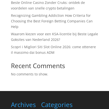
Beste Online Casino Zonder Cruks: ontdek de
voordelen van snelle crypto betalingen
Recognizing Gambling Addiction How Criteria for
Choosing the Best Foreign Betting Companies Can
Help
Waarom kiezen voor een KSA-licentie bij Beste Legale
Goksites van Nederland 2026?
Scopri i Migliori Siti Slot Online 2026: come ottenere
il massimo dai bonus ADM
Recent Comments
No comments to show.
Archives
Categories