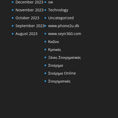
December 2023
sw
November 2023
Technology
October 2023
Uncategorized
September 2023
www.phone2u.dk
August 2023
www.seyir360.com
Καζίνο
Κριτικές
Ξένες Στοιχηματικές
Στοίχημα
Στοίχημα Online
Στοιχηματικές