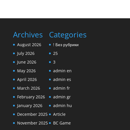
Archives
Categories
August 2026
! Без рубрики
July 2026
25
June 2026
3
May 2026
admin en
April 2026
admin es
March 2026
admin fr
February 2026
admin gr
January 2026
admin hu
December 2025
Article
November 2025
BC Game