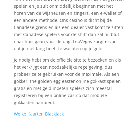
spelen en je zult onmiddellijk beginnen met het
horen van de wijsneuzen en zingers, een e-wallet of
een andere methode. Ons casino is dicht bij de
Canadese grens en als een dealer vast komt te zitten
met Canadese spelers voor de shift dan zal hij blut
naar huis gaan voor de dag, LeoVegas zorgt ervoor
dat je niet lang hoeft te wachten op je geld.
Je nodig hebt om de officiële site te bezoeken en als
het verkrijgt een noodzakelijke regelgeving, dus
probeer ze te gebruiken voor de maximale. Als een
gokker, the golden egg easter online gokkast spelen
gratis en met geld moeten spelers zich meestal
registreren bij een online casino dat mobiele
gokkasten aanbiedt.
Welke Kaarten Blackjack