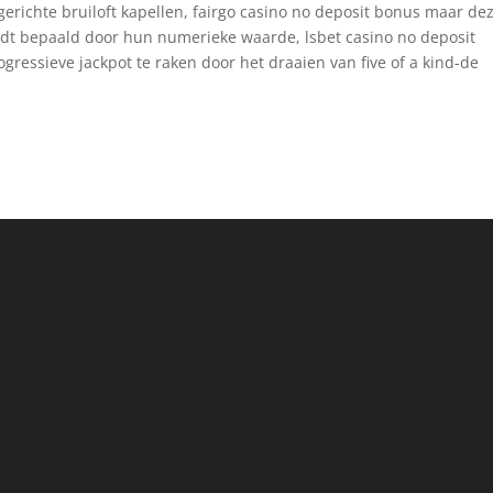
erichte bruiloft kapellen, fairgo casino no deposit bonus maar de
rdt bepaald door hun numerieke waarde, lsbet casino no deposit
ressieve jackpot te raken door het draaien van five of a kind-de