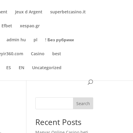
ment
Jeux d Argent
superbetcasino.it
Efbet
xespao.gr
admin hu
pl
! Без рубрики
yir360.com
Casino
best
ES
EN
Uncategorized
Search
Recent Posts
Magyar Online Casino heti