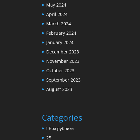
May 2024
April 2024
March 2024
February 2024
January 2024
December 2023
November 2023
October 2023
September 2023
August 2023
Categories
! Без рубрики
25