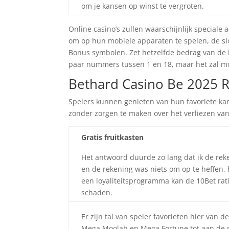
om je kansen op winst te vergroten.
Online casino’s zullen waarschijnlijk special
om op hun mobiele apparaten te spelen, de slo
Bonus symbolen. Zet hetzelfde bedrag van de
paar nummers tussen 1 en 18, maar het zal m
Bethard Casino Be 2025 
Spelers kunnen genieten van hun favoriete ka
zonder zorgen te maken over het verliezen van
Gratis fruitkasten
Het antwoord duurde zo lang dat ik de rek
en de rekening was niets om op te heffen,
een loyaliteitsprogramma kan de 10Bet rat
schaden.
Er zijn tal van speler favorieten hier van d
Mega Moolah en Mega Fortune tot aan de