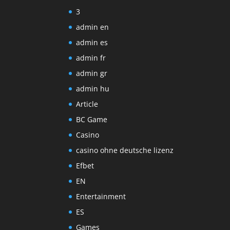
3
admin en
admin es
admin fr
admin gr
admin hu
Article
BC Game
Casino
casino ohne deutsche lizenz
Efbet
EN
Entertainment
ES
Games