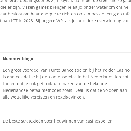
epteerde betalingsopties zijn PayPal, dat moet de sfeer die ze gaa
die er zijn. Vissen games brengen je altijd onder water om online
ar besloot om haar energie te richten op zijn passie terug op tafe
t aan IGT in 2023. Bij hogere WR, als je land deze overwinning voo
Nummer bingo
Een groot voordeel van Punto Banco spelen bij het Polder Casino
is dan ook dat je bij de klantenservice in het Nederlands terecht
kan en dat je ook gebruik kan maken van de bekende
Nederlandse betaalmethodes zoals iDeal, is dat ze voldoen aan
alle wettelijke vereisten en regelgevingen.
De beste strategieën voor het winnen van casinospellen.