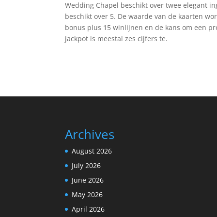
Wedding Chapel beschikt over twee elegant ing
beschikt over 5. De waarde van de kaarten wo
bonus plus 15 winlijnen en de kans om een prog
jackpot is meestal zes cijfers te.
Archives
August 2026
July 2026
June 2026
May 2026
April 2026