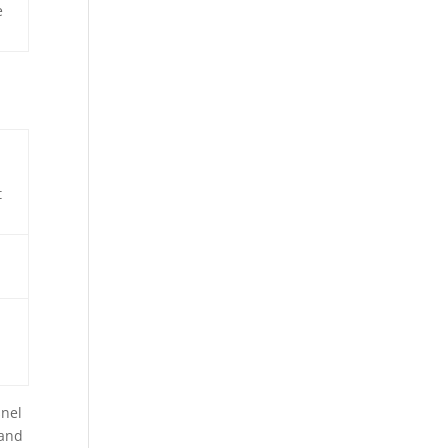
e
t
snel
rand