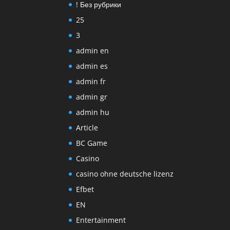
! Без рубрики
25
3
admin en
admin es
admin fr
admin gr
admin hu
Article
BC Game
Casino
casino ohne deutsche lizenz
Efbet
EN
Entertainment