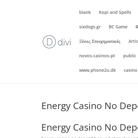
blank
Kopi and Spells
sixdogs.gr
BC Game
Φ
Ξένες Στοιχηματικές
Arti
novos-casinos-pt
public
www.phone2u.dk
casino
Energy Casino No Dep
Energy Casino No Dep