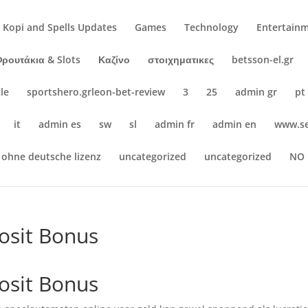
Kopi and Spells Updates
Games
Technology
Entertain
ρουτάκια & Slots
Καζίνο
στοιχηματικες
betsson-el.gr
cle
sportshero.grleon-bet-review
3
25
admin gr
pt
it
admin es
sw
sl
admin fr
admin en
www.se
 ohne deutsche lizenz
uncategorized
uncategorized
NO
osit Bonus
osit Bonus